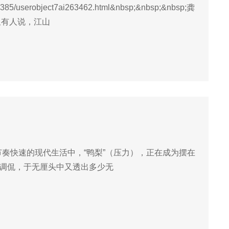
36385/userobject7ai263462.html&nbsp;&nbsp;&nbsp;龚
p;又有人说，江山
节奏快速的现代生活中，“鸭梨”（压力），正在成为摆在
的调侃，于无厘头中又透出多少无