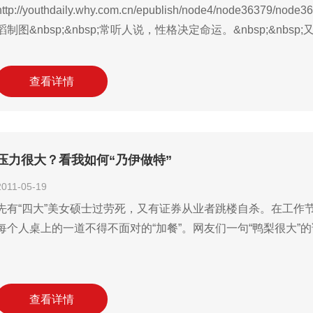
http://youthdaily.why.com.cn/epublish/node4/node36379/node
滔制图&nbsp;&nbsp;常听人说，性格决定命运。&nbsp;&nbs
查看详情
压力很大？看我如何“乃伊做特”
2011-05-19
先有“四大”美女硕士过劳死，又有证券从业者跳楼自杀。在工作
每个人桌上的一道不得不面对的“加餐”。网友们一句“鸭梨很大”
查看详情