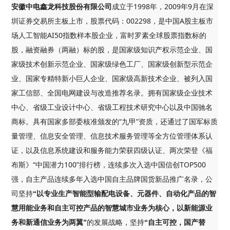
成立于1998年，2009年9月在深
安徽中电鑫龙科技股份有限公司
圳证券交易所主板上市，股票代码：002298，是中国A股主板市
场人工智能AI50指数样本股企业，富时罗素全球股票指数标的
股，融资融券（两融）标的股，是国家级知识产权示范企业、国
家级技术创新示范企业、国家级绿色工厂、国家级创新型示范企
业、国家专精特新小巨人企业、国家级高新技术企业、被列入国
家工信部、全国电网建设与改造推荐名录。拥有国家级企业技术
中心、省级工业设计中心、省级工程技术研究中心以及中国驰名
商标。具有国家多部委核准颁发的“九甲”资质，还通过了国军标质
量管理、信息安全管理、信息技术服务管理等全方位管理体系认
证，以及信息系统建设和服务能力荣获四级认证、两次荣登《福
布斯》“中国潜力100”排行榜，连续多次入选中国信创TOP500
强，自主产品连续多年入选中国自主品牌国货新品推广名录，公
司坚持
“以专业生产智能型输配电设备、元器件、自动化产品的智
慧用能业务和自主可控产品的智慧城市业务为核心，以新能源业
的发展战略，坚持
务和新通信业务为两翼”
“自主可控，国产替