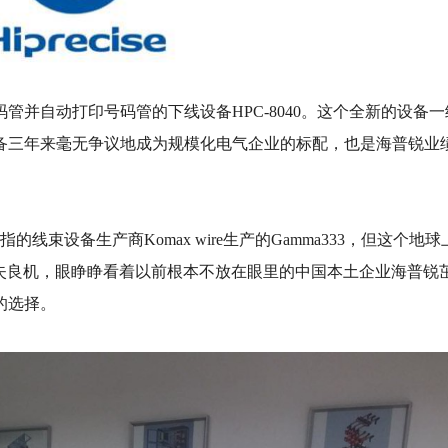
码管并自动打印号码管的下线设备HPC-8040。这个全新的设
三年来毫无争议地成为规模化电气企业的标配，也是海普锐业绩
屈一指的线束设备生产商Komax wire生产的Gamma333，
错失良机，眼睁睁看着以前根本不放在眼里的中国本土企业海普
的选择。