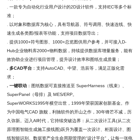
. 一款专为自动化行业用户设计的2D设计软件，支持IEC等多个标
准；
. 以对象和数据库为核心，具有导航器、符号调用、快速连线、快
速生成各类图/报表等功能，支持项目数据导出；
. 提供1000+符号图形、1000+总览图供用户参考，并可接入D-
Hub企业物料库2000+物料数据，持续提供数据库增量服务，能有
效协助企业进行项目管理，提升设计效率和图纸生成质量；
. 多CAD平台
：支持AutoCAD、中望、浩辰等，满足正版化需
求；
. 一键联动
：图纸数据可直接推送至 SuperHarness（线束）、
SuperPanel（母排）及 MES/ERP。
SuperWORKS1995年横空出世，1999年荣获国家创新基金。作
为中国电气CAD 旗舰，利驰软件的开山之作，30年锋芒不减，历
久弥新。迈入AI时代，它持续突破边界：从二次设计工具(从二次
原理图智能生成施工接线图)跃升为覆盖一次设计、柜面设计、图
纸智能识别、数据资产全生命周期管理的“设计平台”，让每一张电