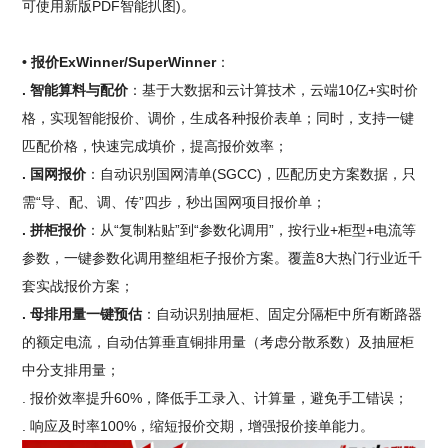
可使用新版PDF智能扒图)。
• 报价ExWinner/SuperWinner
：
. 智能算料与配价
：基于大数据和云计算技术，云端10亿+实时价
格，实现智能报价、调价，生成各种报价表单；同时，支持一键
匹配价格，快速完成填价，提高报价效率；
. 国网报价
：自动识别国网清单(SGCC)，匹配历史方案数据，只
需“导、配、调、传”四步，秒出国网项目报价单；
. 拼柜报价
：从“复制粘贴”到“参数化调用”，按行业+柜型+电流等
参数，一键参数化调用整组柜子报价方案。覆盖8大热门行业近千
套实战报价方案；
. 母排用量一键预估
：自动识别抽屉柜、固定分隔柜中所有断路器
的额定电流，自动估算垂直铜排用量（考虑分散系数）及抽屉柜
中分支排用量；
. 报价效率提升60%，降低手工录入、计算量，避免手工错误；
. 响应及时率100%，缩短报价交期，增强报价接单能力。