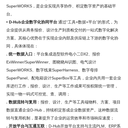
SuperWORKS，是企业实现共享协作、积淀数字资产的基础平
台。
• D-Hub企业数字化协同平台
:通过“工具+数据+平台”的形式，为
企业提供从商务报价、设计生产到质检交付的一站式数字化解决
方案。其核心优势在于实现企业内部及供应链上下游的数字化协
同，具体体现在：
. 统一数据入口
：平台集成选型软件电小二DX2、报价
ExWinner/SuperWinner、图晓晓AI识图、电气设计
SuperWORKS、数字线束SuperHarness、数字母排
SuperPanel、配电箱设计SuperBox等工具，企业内共用一套企业
库进行工作，报价、设计、生产等工作成果可按权限统一管理，
实现一物一码式可控览、查、调用；
. 数据流转与复用
：报价、设计、生产等工具端物料、方案、项目
数据直通企业D-Hub，持续积淀形成企业数据资产。这种数据流
转与复用机制，显著提升了企业的运营效率和市场响应速度；
. 开放平台与互通互联
：D-Hub开放平台支持与主流PLM、ERP系