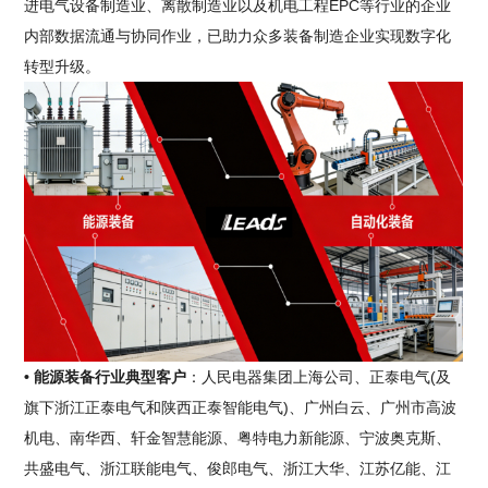
进电气设备制造业、离散制造业以及机电工程EPC等行业的企业
内部数据流通与协同作业，已助力众多装备制造企业实现数字化
转型升级。
• 能源装备行业典型客户
：人民电器集团上海公司、正泰电气(及
旗下浙江正泰电气和陕西正泰智能电气)、广州白云、广州市高波
机电、南华西、轩金智慧能源、粤特电力新能源、宁波奥克斯、
共盛电气、浙江联能电气、俊郎电气、浙江大华、江苏亿能、江