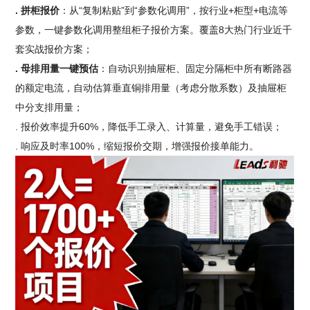
. 拼柜报价
：从“复制粘贴”到“参数化调用”，按行业+柜型+电流等
参数，一键参数化调用整组柜子报价方案。覆盖8大热门行业近千
套实战报价方案；
. 母排用量一键预估
：自动识别抽屉柜、固定分隔柜中所有断路器
的额定电流，自动估算垂直铜排用量（考虑分散系数）及抽屉柜
中分支排用量；
. 报价效率提升60%，降低手工录入、计算量，避免手工错误；
. 响应及时率100%，缩短报价交期，增强报价接单能力。