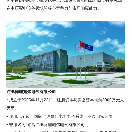
和项目协同效率，推动数字工厂建设与智能制造升级，持续巩固
在中压配电设备领域的核心竞争力与市场响应能力。
许继德理施尔电气有限公司
：
• 成立于2005年11月28日，注册资本与实缴资本均为8000万元人
民币。
• 注册地址位于国家（许昌）电力电子系统工业园阳光大道。
• 曾用名为“许昌许继德理施尔电气有限公司”。