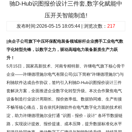
驰D-Hub识图报价设计三件套,数字化赋能中
压开关智能制造!
发布时间:2026-05-15 18:05:44 | 浏览次数：
217
|央企子公司旗下中压环保配电装备领域标杆企业携手工业电气数
字化转型先锋，以数字之力，驱动高端电力装备新质生产力跃
升！
5月15日，国家高新技术、河南专精特新、许继电气旗下核心骨干
企业——许继德理施尔电气有限公司(以下简称"许继德理施尔")与
利驰软件达成合作协议，签约引入利驰D-Hub识图报价设计三件
套解决方案，全面推进企业数字化转型升级。本次合作聚焦电气
设备制造行业设计周期长、报价效率低、数据协同难、生产衔接
不畅等核心痛点，旨在依托利驰软件在电气数字化方面的技术积
淀，助力许继德理施尔业打通 “识图 - 报价 - 设计” 各环节数据链
路，实现设计提效、报价提速、成本压降，提升数据标准化水平