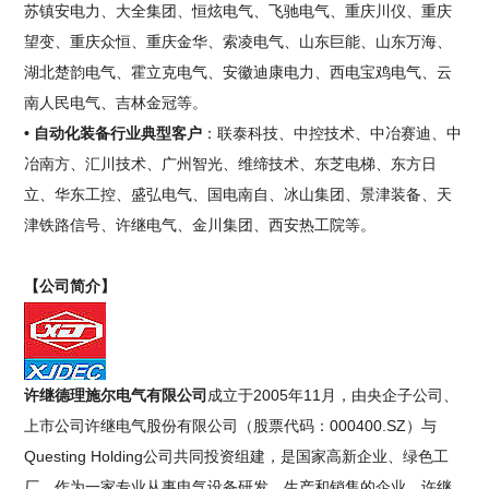
苏镇安电力、大全集团、恒炫电气、飞驰电气、重庆川仪、重庆
望变、重庆众恒、重庆金华、索凌电气、山东巨能、山东万海、
湖北楚韵电气、霍立克电气、安徽迪康电力、西电宝鸡电气、云
南人民电气、吉林金冠等。
• 自动化装备行业典型客户
：联泰科技、中控技术、中冶赛迪、中
冶南方、汇川技术、广州智光、维缔技术、东芝电梯、东方日
立、华东工控、盛弘电气、国电南自、冰山集团、景津装备、天
津铁路信号、许继电气、金川集团、西安热工院等。
【公司简介】
许继德理施尔电气有限公司
成立于2005年11月，由央企子公司、
上市公司许继电气股份有限公司（股票代码：000400.SZ）与
Questing Holding公司共同投资组建，是国家高新企业、绿色工
厂。作为一家专业从事电气设备研发、生产和销售的企业，许继