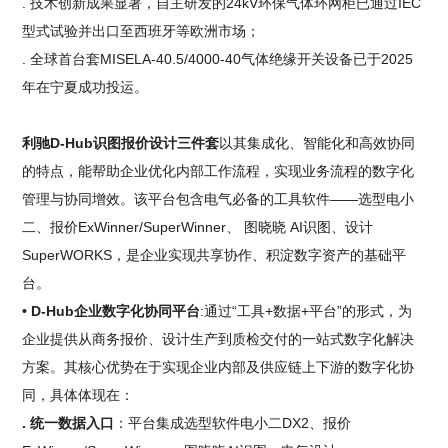
. 技术创新成果显著，自主研发的24kV环保气体环网柜已通过IEC
型式试验并出口至西班牙等欧洲市场；
. 全球首台套MISELA-40.5/4000-40气体绝缘开关设备已于2025
年在宁夏成功投运。
利驰D-Hub识图报价设计三件套
以其集成化、智能化和高效协同
的特点，能帮助企业优化内部工作流程，实现业务流程的数字化
管理与协同增效。该平台包含电气必备的工具软件——选型电小
二、报价ExWinner/SuperWinner、 图晓晓 AI识图、设计
SuperWORKS，是企业实现共享协作、积淀数字资产的基础平
台。
• D-Hub企业数字化协同平台
:通过“工具+数据+平台”的形式，为
企业提供从商务报价、设计生产到质检交付的一站式数字化解决
方案。其核心优势在于实现企业内部及供应链上下游的数字化协
同，具体体现在：
. 统一数据入口
：平台集成选型软件电小二DX2、报价