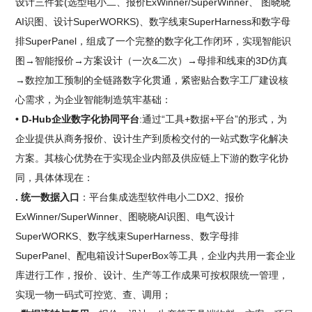
设计三件套(选型电小二、报价ExWinner/SuperWinner、 图晓晓
AI识图、设计SuperWORKS)、数字线束SuperHarness和数字母
排SuperPanel，组成了一个完整的数字化工作闭环，实现智能识
图→智能报价→方案设计（一次&二次）→母排和线束的3D仿真
→数控加工预制的全链路数字化贯通，紧密贴合数字工厂建设核
心需求，为企业智能制造筑牢基础：
• D-Hub企业数字化协同平台
:通过“工具+数据+平台”的形式，为
企业提供从商务报价、设计生产到质检交付的一站式数字化解决
方案。其核心优势在于实现企业内部及供应链上下游的数字化协
同，具体体现在：
. 统一数据入口
：平台集成选型软件电小二DX2、报价
ExWinner/SuperWinner、图晓晓AI识图、电气设计
SuperWORKS、数字线束SuperHarness、数字母排
SuperPanel、配电箱设计SuperBox等工具，企业内共用一套企业
库进行工作，报价、设计、生产等工作成果可按权限统一管理，
实现一物一码式可控览、查、调用；