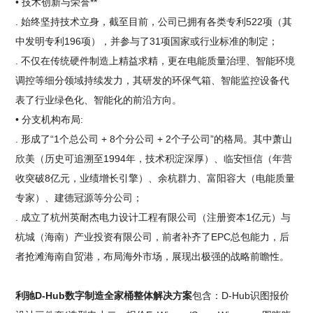
• 技术创新与荣誉**
. 始终坚持技术立身，截至目前，公司已拥有各类专利522项（其
中发明专利196项），并参与了31项国家或行业标准的制定；
. 不仅在传统硬件制造上精益求精，更在电能质量治理、智能环境
调控等细分领域持续发力，其研发的环保气箱、智能监控设备代
表了行业绿色化、智能化的前沿方向。
• 分支机构布局:
. 形成了“1个总公司 + 8个分公司 + 2个子公司”的格局。其中萧山
欣美（历史可追溯至1994年，技术积淀深厚）、临安恒信（年营
收突破8亿元，业绩增长引擎）、余杭群力、富阳容大（电能质量
专家）、建德冠源等分公司；
. 成立了杭州英耐杰电力设计工程有限公司（注册资本1亿元）与
杭城（海南）产业投资有限公司，前者补齐了EPC总包能力，后
者抢滩海南自贸港，布局海外市场，展现出极强的战略前瞻性。
利驰D-Hub数字制造全家桶整体解决方案
包含：D-Hub识图报价