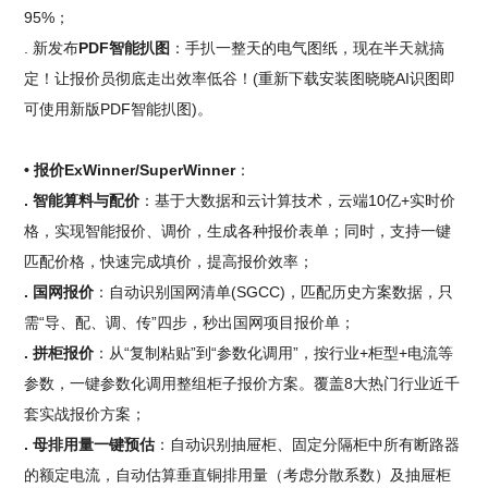
95%；
. 新发布
PDF智能扒图
：手扒一整天的电气图纸，现在半天就搞
定！让报价员彻底走出效率低谷！(重新下载安装图晓晓AI识图即
可使用新版PDF智能扒图)。
• 报价ExWinner/SuperWinner
：
. 智能算料与配价
：基于大数据和云计算技术，云端10亿+实时价
格，实现智能报价、调价，生成各种报价表单；同时，支持一键
匹配价格，快速完成填价，提高报价效率；
. 国网报价
：自动识别国网清单(SGCC)，匹配历史方案数据，只
需“导、配、调、传”四步，秒出国网项目报价单；
. 拼柜报价
：从“复制粘贴”到“参数化调用”，按行业+柜型+电流等
参数，一键参数化调用整组柜子报价方案。覆盖8大热门行业近千
套实战报价方案；
. 母排用量一键预估
：自动识别抽屉柜、固定分隔柜中所有断路器
的额定电流，自动估算垂直铜排用量（考虑分散系数）及抽屉柜