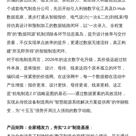
所属的萧山欣美、临安恒信、余杭群力、富阳容大和建德冠源五
个成套电气制造分公司，先后开始引入利驰数字化工具及D-Hub
数据底座，逐步打通从智能报价、电气设计(一次&二次)到线束/母
排仿真设计和预制加工的数据链路闭环，以“一次录入、全程复
用”的“数据同源”机制消除各环节信息孤岛，提升设计效率与交付
质量，不仅实现单点效率的提升，更通过数据无缝流转，真正构
建“所见即所得”的智能制造闭环。
对于杭电制造而言，2026年的这次数字化升级，其价值远超过软
件本身。是将报价、设计、母排、线束这四个原本孤立的环节，
编织成一张紧密的价值网。在这张网中，每一个数据都在流动中
产生增值：报价更准、设计更快、母排更省、线束更精。这正
是“杭电制造2.0”战略蓝图的基石——通过数据要素的高效流转，
实现从传统设备制造商向“智慧能源系统解决方案提供商”的华丽蜕
变，为“十五五”强势开局注入强劲的数字动能。
产品矩阵：全家桶发力，夯实“2.0”制造基座
：