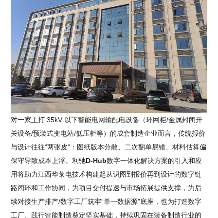
对一家主打 35kV 以下智能电网输配电设备（环网柜/金属封闭开
关设备/预装式变电站/低压柜等）的成套制造企业而言，传统报价
与设计往往“两张皮”：图纸版本分散、二次翻单易错、材料估算偏
保守导致成本上浮。利驰
D-Hub
数字一体化解决方案的引入和应
用将助力江西华莱电技术构建起从识图到报价再到设计的数字链
路闭环和工作协同，为项目交付提速与市场拓展提供支撑，为后
续对接生产排产/数字工厂筑牢“单一数据源”底座，也为打造数字
工厂、践行智能制造奠定坚实基础，持续巩固在装备制造行业的