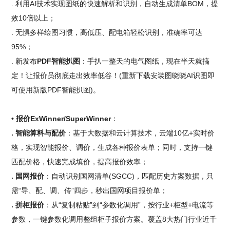
. 利用AI技术实现图纸的快速解析和识别，自动生成清单BOM，提
效10倍以上；
. 无惧多样绘图习惯，高低压、配电箱轻松识别，准确率可达
95%；
. 新发布
PDF智能扒图
：手扒一整天的电气图纸，现在半天就搞
定！让报价员彻底走出效率低谷！(重新下载安装图晓晓AI识图即
可使用新版PDF智能扒图)。
• 报价ExWinner/SuperWinner
：
. 智能算料与配价
：基于大数据和云计算技术，云端10亿+实时价
格，实现智能报价、调价，生成各种报价表单；同时，支持一键
匹配价格，快速完成填价，提高报价效率；
. 国网报价
：自动识别国网清单(SGCC)，匹配历史方案数据，只
需“导、配、调、传”四步，秒出国网项目报价单；
. 拼柜报价
：从“复制粘贴”到“参数化调用”，按行业+柜型+电流等
参数，一键参数化调用整组柜子报价方案。覆盖8大热门行业近千