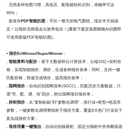
. 无惧多样绘图习惯，高低压、配电箱轻松识别，准确率可达
95%；
. 新发布
PDF智能扒图
：手扒一整天的电气图纸，现在半天就搞
定！让报价员彻底走出效率低谷！(重新下载安装图晓晓AI识图即
可使用新版PDF智能扒图)。
• 报价ExWinner/SuperWinner
：
. 智能算料与配价
：基于大数据和云计算技术，云端10亿+实时价
格，实现智能报价、调价，生成各种报价表单；同时，支持一键
匹配价格，快速完成填价，提高报价效率；
. 国网报价
：自动识别国网清单(SGCC)，匹配历史方案数据，只
需“导、配、调、传”四步，秒出国网项目报价单；
. 拼柜报价
：从“复制粘贴”到“参数化调用”，按行业+柜型+电流等
参数，一键参数化调用整组柜子报价方案。覆盖8大热门行业近千
套实战报价方案；
. 母排用量一键预估
：自动识别抽屉柜、固定分隔柜中所有断路器