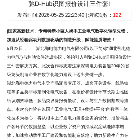
驰D-Hub识图报价设计三件套!
发布时间:2026-05-25 22:23:40 | 浏览次数：
122
|国家高新技术、专精特新小巨人携手工业电气数字化转型先锋，
加速从经验驱动到数据驱动的制造升级，赋能提质增效！
5月22日，——湖北鄂电德力电气有限公司(以下简称"湖北鄂电德
力电气")与利驰软件达成协议，签约引入利驰D-Hub识图报价设计
三件套解决方案。此次合作标志着这家深耕电力装备逾20年的省
级龙头制造企业在数字化能力建设上迈出关键一步。
湖北鄂电德力电气主导产品涵盖变压器、成套开关设备、线路铁
塔等多品类非标定制化电气设备，在报价和设计环节长期面临图
纸识别效率低、多品类设备报价繁琐、设计与生产数据割裂等痛
点。本次合作旨在以国产工业电气"工具+数据+平台"的数字一体
化技术为核心，将从根本上打通电力装备业务的设计、报价与生
产各环节的数据壁垒，以企业数字资产的持续沉淀赋能降本增
效，加速推动数字工厂建设和智能制造落地，助力新质生产力在