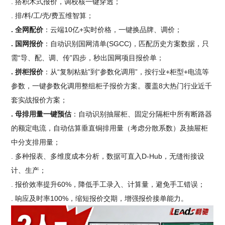
. 搭积木式报价，调校核一键穿透；
. 排/料/工/壳/费五维智算；
. 全网配价
：云端10亿+实时价格，一键换品牌、调价；
. 国网报价
：自动识别国网清单(SGCC)，匹配历史方案数据，只
需“导、配、调、传”四步，秒出国网项目报价单；
. 拼柜报价
：从“复制粘贴”到“参数化调用”，按行业+柜型+电流等
参数，一键参数化调用整组柜子报价方案。覆盖8大热门行业近千
套实战报价方案；
. 母排用量一键预估
：自动识别抽屉柜、固定分隔柜中所有断路器
的额定电流，自动估算垂直铜排用量（考虑分散系数）及抽屉柜
中分支排用量；
. 多种报表、多维度成本分析，数据可直入D-Hub，无缝衔接设
计、生产；
. 报价效率提升60%，降低手工录入、计算量，避免手工错误；
. 响应及时率100%，缩短报价交期，增强报价接单能力。