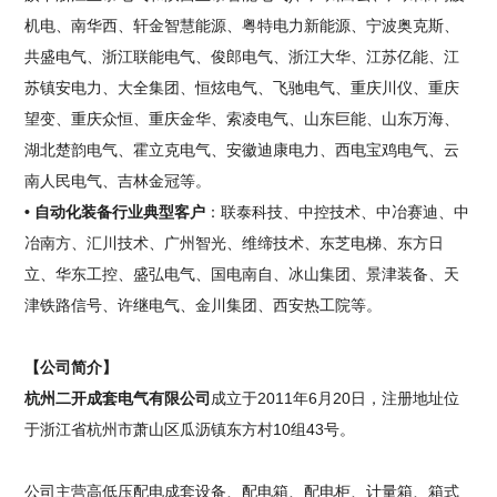
机电、南华西、轩金智慧能源、粤特电力新能源、宁波奥克斯、
共盛电气、浙江联能电气、俊郎电气、浙江大华、江苏亿能、江
苏镇安电力、大全集团、恒炫电气、飞驰电气、重庆川仪、重庆
望变、重庆众恒、重庆金华、索凌电气、山东巨能、山东万海、
湖北楚韵电气、霍立克电气、安徽迪康电力、西电宝鸡电气、云
南人民电气、吉林金冠等。
• 自动化装备行业典型客户
：联泰科技、中控技术、中冶赛迪、中
冶南方、汇川技术、广州智光、维缔技术、东芝电梯、东方日
立、华东工控、盛弘电气、国电南自、冰山集团、景津装备、天
津铁路信号、许继电气、金川集团、西安热工院等。
【公司简介】
杭州二开成套电气有限公司
成立于2011年6月20日，注册地址位
于浙江省杭州市萧山区瓜沥镇东方村10组43号。
公司主营高低压配电成套设备、配电箱、配电柜、计量箱、箱式