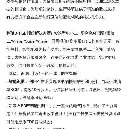
效率与核算精准度，大幅缩短前端商务响应时间，更通过源头数
据的标准化，为后续的采购、生产环节提供了精准的数据支撑，
有力提升了企业在新能源及智能配电领域的核心竞争力。
利驰D-Hub报价解决方案
(PC选型电小二+图晓晓AI识图+报价
ExWinner/SuperWinner+国网报价+拼柜报价)以其智能识图、智
能算料、智能配价为核心功能，能有效降低手工录入和计算错
误，大幅提升报价效率。该平台还能直通企业数据，实现物料、
方案、项目数据的统一规范与便捷流转。
. 选型、识图、报价三位一体，图文智联；
. 智能识图
：利用AI技术实现图纸的快速解析和识别，自动生成清
单BOM，提效10倍以上。无惧多样绘图习惯，高低压、配电箱轻
松识别，准确率可达95%；
. 新发布
PDF智能扒图
：手扒一整天的电气图纸，现在半天就搞
定！让报价员彻底走出效率低谷！(重新下载安装图晓晓AI识图即
可使用新版PDF智能扒图)；