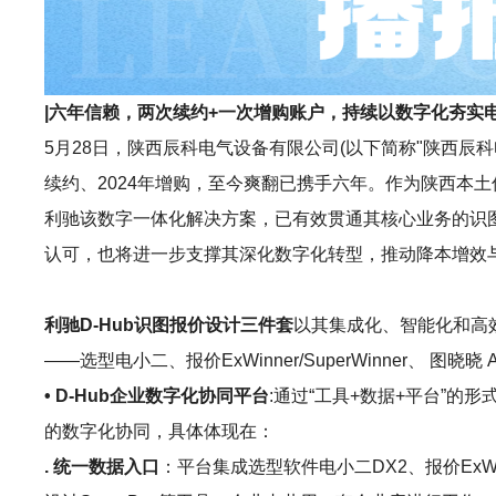
|六年信赖，两次续约+一次增购账户，持续以数字化夯实
5月28日，陕西辰科电气设备有限公司(以下简称"陕西辰科
续约、2024年增购，至今爽翻已携手六年。作为陕西本
利驰该数字一体化解决方案，已有效贯通其核心业务的识
认可，也将进一步支撑其深化数字化转型，推动降本增效
利驰D-Hub识图报价设计三件套
以其集成化、智能化和高
——选型电小二、报价ExWinner/SuperWinner、 
• D-Hub企业数字化协同平台
:通过“工具+数据+平台”
的数字化协同，具体体现在：
. 统一数据入口
：平台集成选型软件电小二DX2、报价ExWinne