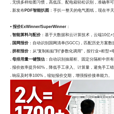
. 无惧多样绘图习惯，高低压、配电箱轻松识别，准确率可
. 新发布
PDF智能扒图
：手扒一整天的电气图纸，现在半天
• 报价ExWinner/SuperWinner
：
. 智能算料与配价
：基于大数据和云计算技术，云端10亿
. 国网报价
：自动识别国网清单(SGCC)，匹配历史方案
. 拼柜报价
：从“复制粘贴”到“参数化调用”，按行业+柜
. 母排用量一键预估
：自动识别抽屉柜、固定分隔柜中所
. 报价效率提升60%，降低手工录入、计算量，避免手工
. 响应及时率100%，缩短报价交期，增强报价接单能力。