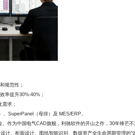
性和规范性；
率提升30%-40%；
化需求；
、SuperPanel（母排）及 MES/ERP。
家创新基金。作为中国电气CAD旗舰，利驰软件的开山之作，30年锋
次设计、柜面设计、图纸智能识别、数据资产全生命周期管理的“