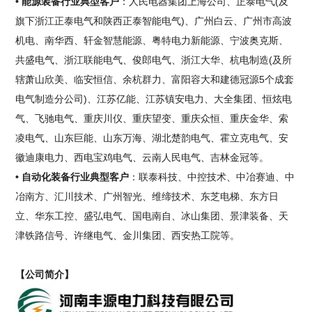
• 能源装备行业典型客户
：人民电器集团上海公司、正泰电气(及
旗下浙江正泰电气和陕西正泰智能电气)、广州白云、广州市高波
机电、南华西、轩金智慧能源、粤特电力新能源、宁波奥克斯、
共盛电气、浙江联能电气、俊郎电气、浙江大华、杭电制造(及所
辖萧山欣美、临安恒信、余杭群力、富阳容大和建德冠源5个成套
电气制造分公司)、江苏亿能、江苏镇安电力、大全集团、恒炫电
气、飞驰电气、重庆川仪、重庆望变、重庆众恒、重庆金华、索
凌电气、山东巨能、山东万海、湖北楚韵电气、霍立克电气、安
徽迪康电力、西电宝鸡电气、云南人民电气、吉林金冠等。
• 自动化装备行业典型客户
：联泰科技、中控技术、中冶赛迪、中
冶南方、汇川技术、广州智光、维缔技术、东芝电梯、东方日
立、华东工控、盛弘电气、国电南自、冰山集团、景津装备、天
津铁路信号、许继电气、金川集团、西安热工院等。
【公司简介】