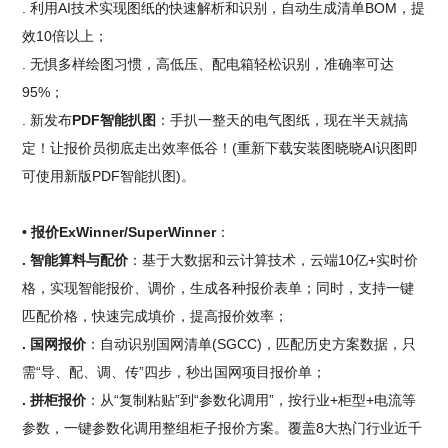
. 利用AI技术实现图纸的快速解析和识别，自动生成清单BOM，提
效10倍以上；
. 无惧多样绘图习惯，高低压、配电箱轻松识别，准确率可达
95%；
. 新发布
PDF智能扒图
：手扒一整天的电气图纸，现在半天就搞
定！让报价员彻底走出效率低谷！(重新下载安装图晓晓AI识图即
可使用新版PDF智能扒图)。
• 报价ExWinner/SuperWinner
：
. 智能算料与配价
：基于大数据和云计算技术，云端10亿+实时价
格，实现智能报价、调价，生成各种报价表单；同时，支持一键
匹配价格，快速完成填价，提高报价效率；
. 国网报价
：自动识别国网清单(SGCC)，匹配历史方案数据，只
需“导、配、调、传”四步，秒出国网项目报价单；
. 拼柜报价
：从“复制粘贴”到“参数化调用”，按行业+柜型+电流等
参数，一键参数化调用整组柜子报价方案。覆盖8大热门行业近千