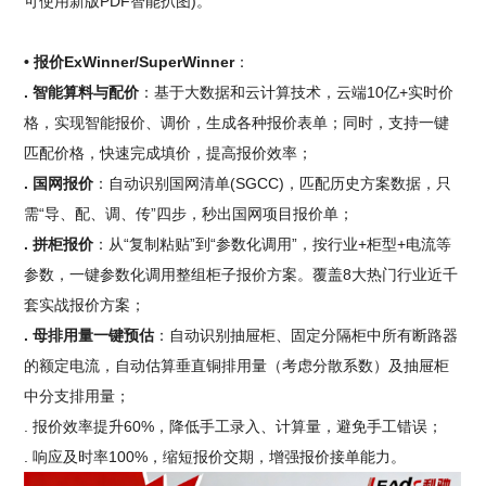
可使用新版PDF智能扒图)。
• 报价ExWinner/SuperWinner
：
. 智能算料与配价
：基于大数据和云计算技术，云端10亿+实时价
格，实现智能报价、调价，生成各种报价表单；同时，支持一键
匹配价格，快速完成填价，提高报价效率；
. 国网报价
：自动识别国网清单(SGCC)，匹配历史方案数据，只
需“导、配、调、传”四步，秒出国网项目报价单；
. 拼柜报价
：从“复制粘贴”到“参数化调用”，按行业+柜型+电流等
参数，一键参数化调用整组柜子报价方案。覆盖8大热门行业近千
套实战报价方案；
. 母排用量一键预估
：自动识别抽屉柜、固定分隔柜中所有断路器
的额定电流，自动估算垂直铜排用量（考虑分散系数）及抽屉柜
中分支排用量；
. 报价效率提升60%，降低手工录入、计算量，避免手工错误；
. 响应及时率100%，缩短报价交期，增强报价接单能力。