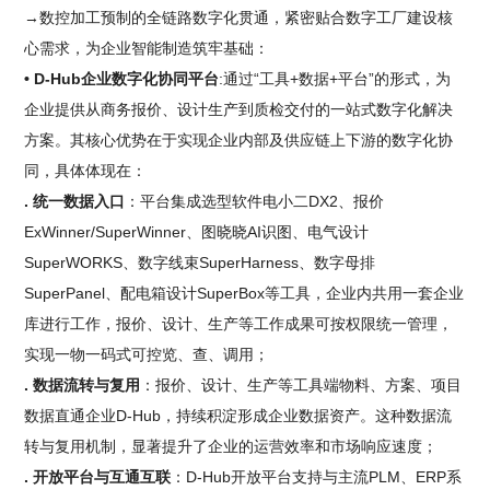
→数控加工预制的全链路数字化贯通，紧密贴合数字工厂建设核
心需求，为企业智能制造筑牢基础：
• D-Hub企业数字化协同平台
:通过“工具+数据+平台”的形式，为
企业提供从商务报价、设计生产到质检交付的一站式数字化解决
方案。其核心优势在于实现企业内部及供应链上下游的数字化协
同，具体体现在：
. 统一数据入口
：平台集成选型软件电小二DX2、报价
ExWinner/SuperWinner、图晓晓AI识图、电气设计
SuperWORKS、数字线束SuperHarness、数字母排
SuperPanel、配电箱设计SuperBox等工具，企业内共用一套企业
库进行工作，报价、设计、生产等工作成果可按权限统一管理，
实现一物一码式可控览、查、调用；
. 数据流转与复用
：报价、设计、生产等工具端物料、方案、项目
数据直通企业D-Hub，持续积淀形成企业数据资产。这种数据流
转与复用机制，显著提升了企业的运营效率和市场响应速度；
. 开放平台与互通互联
：D-Hub开放平台支持与主流PLM、ERP系