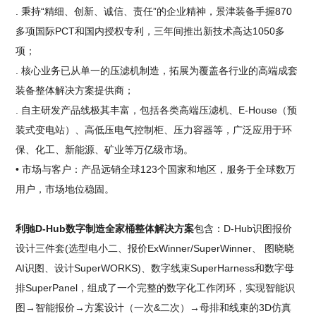
. 秉持“精细、创新、诚信、责任”的企业精神，景津装备手握870
多项国际PCT和国内授权专利，三年间推出新技术高达1050多
项；
. 核心业务已从单一的压滤机制造，拓展为覆盖各行业的高端成套
装备整体解决方案提供商；
. 自主研发产品线极其丰富，包括各类高端压滤机、E-House（预
装式变电站）、高低压电气控制柜、压力容器等，广泛应用于环
保、化工、新能源、矿业等万亿级市场。
• 市场与客户：产品远销全球123个国家和地区，服务于全球数万
用户，市场地位稳固。
利驰D-Hub数字制造全家桶整体解决方案
包含：D-Hub识图报价
设计三件套(选型电小二、报价ExWinner/SuperWinner、 图晓晓
AI识图、设计SuperWORKS)、数字线束SuperHarness和数字母
排SuperPanel，组成了一个完整的数字化工作闭环，实现智能识
图→智能报价→方案设计（一次&二次）→母排和线束的3D仿真