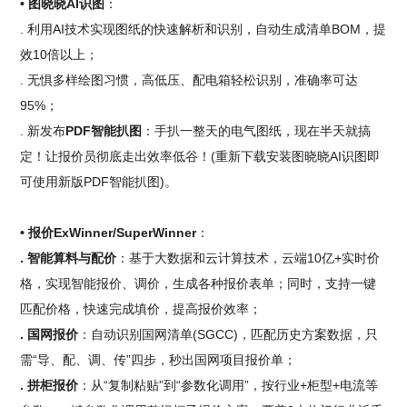
• 图晓晓AI识图
：
. 利用AI技术实现图纸的快速解析和识别，自动生成清单BOM，提
效10倍以上；
. 无惧多样绘图习惯，高低压、配电箱轻松识别，准确率可达
95%；
. 新发布
PDF智能扒图
：手扒一整天的电气图纸，现在半天就搞
定！让报价员彻底走出效率低谷！(重新下载安装图晓晓AI识图即
可使用新版PDF智能扒图)。
• 报价ExWinner/SuperWinner
：
. 智能算料与配价
：基于大数据和云计算技术，云端10亿+实时价
格，实现智能报价、调价，生成各种报价表单；同时，支持一键
匹配价格，快速完成填价，提高报价效率；
. 国网报价
：自动识别国网清单(SGCC)，匹配历史方案数据，只
需“导、配、调、传”四步，秒出国网项目报价单；
. 拼柜报价
：从“复制粘贴”到“参数化调用”，按行业+柜型+电流等