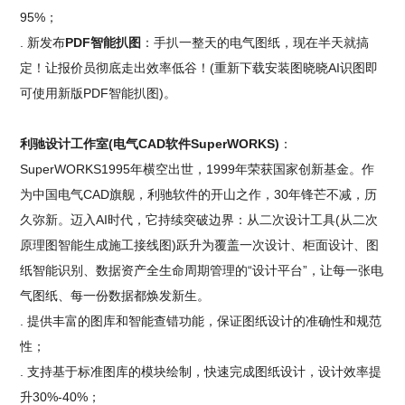
95%；
. 新发布
PDF智能扒图
：手扒一整天的电气图纸，现在半天就搞
定！让报价员彻底走出效率低谷！(重新下载安装图晓晓AI识图即
可使用新版PDF智能扒图)。
利驰设计工作室(电气CAD软件SuperWORKS)
：
SuperWORKS1995年横空出世，1999年荣获国家创新基金。作
为中国电气CAD旗舰，利驰软件的开山之作，30年锋芒不减，历
久弥新。迈入AI时代，它持续突破边界：从二次设计工具(从二次
原理图智能生成施工接线图)跃升为覆盖一次设计、柜面设计、图
纸智能识别、数据资产全生命周期管理的“设计平台”，让每一张电
气图纸、每一份数据都焕发新生。
. 提供丰富的图库和智能查错功能，保证图纸设计的准确性和规范
性；
. 支持基于标准图库的模块绘制，快速完成图纸设计，设计效率提
升30%-40%；