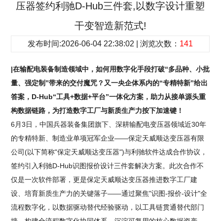
压器签约利驰D-Hub三件套,以数字设计重塑
干变智造新范式!
发布时间:2026-06-04 22:38:02 | 浏览次数：
141
|在输配电装备制造领域中，如何用数字化手段打破“多品种、小批
量、强定制”带来的交付魔咒？又一央企体系内的“专精特新”给出
答案，D-Hub“工具+数据+平台”一体化方案，助力从接单源头重
构数据链路，为打造数字工厂与新质生产力按下加速键！
6月3日，中国兵器装备集团旗下、深耕输配电变压器领域近30年
的专精特新、制造业单项冠军企业——保定天威顺达变压器有限
公司(以下简称"保定天威顺达变压器")与利驰软件达成合作协议，
签约引入利驰D-Hub识图报价设计三件套解决方案。此次合作不
仅是一次软件部署，更是保定天威顺达变压器推进数字工厂建
设、培育新质生产力的关键落子——通过聚焦"识图-报价-设计"全
流程数字化，以数据驱动替代经验驱动，以工具链贯通替代部门