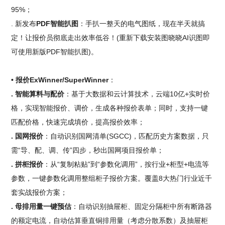
95%；
. 新发布
PDF智能扒图
：手扒一整天的电气图纸，现在半天就搞
定！让报价员彻底走出效率低谷！(重新下载安装图晓晓AI识图即
可使用新版PDF智能扒图)。
• 报价ExWinner/SuperWinner
：
. 智能算料与配价
：基于大数据和云计算技术，云端10亿+实时价
格，实现智能报价、调价，生成各种报价表单；同时，支持一键
匹配价格，快速完成填价，提高报价效率；
. 国网报价
：自动识别国网清单(SGCC)，匹配历史方案数据，只
需“导、配、调、传”四步，秒出国网项目报价单；
. 拼柜报价
：从“复制粘贴”到“参数化调用”，按行业+柜型+电流等
参数，一键参数化调用整组柜子报价方案。覆盖8大热门行业近千
套实战报价方案；
. 母排用量一键预估
：自动识别抽屉柜、固定分隔柜中所有断路器
的额定电流，自动估算垂直铜排用量（考虑分散系数）及抽屉柜