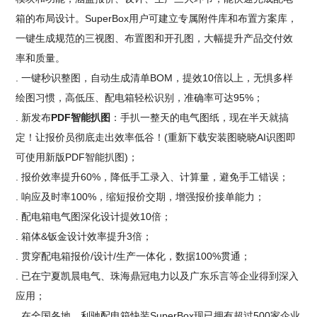
箱的布局设计。SuperBox用户可建立专属附件库和布置方案库，
一键生成规范的三视图、布置图和开孔图，大幅提升产品交付效
率和质量。
. 一键秒识整图，自动生成清单BOM，提效10倍以上，无惧多样
绘图习惯，高低压、配电箱轻松识别，准确率可达95%；
. 新发布
PDF智能扒图
：手扒一整天的电气图纸，现在半天就搞
定！让报价员彻底走出效率低谷！(重新下载安装图晓晓AI识图即
可使用新版PDF智能扒图)；
. 报价效率提升60%，降低手工录入、计算量，避免手工错误；
. 响应及时率100%，缩短报价交期，增强报价接单能力；
. 配电箱电气图深化设计提效10倍；
. 箱体&钣金设计效率提升3倍；
. 贯穿配电箱报价/设计/生产一体化，数据100%贯通；
. 已在宁夏凯晨电气、珠海鼎冠电力以及广东乐言等企业得到深入
应用；
. 在全国各地，利驰配电箱快装SuperBox现已拥有超过500家企业