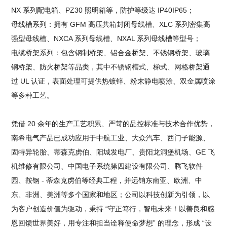
NX 系列配电箱、PZ30 照明箱等，防护等级达 IP40IP65；
母线槽系列：拥有 GFM 高压共箱封闭母线槽、XLC 系列密集高
强型母线槽、NXCA 系列母线槽、NXAL 系列母线槽等型号；
电缆桥架系列：包含钢制桥架、铝合金桥架、不锈钢桥架、玻璃
钢桥架、防火桥架等品类，其中不锈钢槽式、梯式、网格桥架通
过 UL 认证，表面处理可提供热镀锌、粉末静电喷涂、双金属喷涂
等多种工艺。
凭借 20 余年的生产工艺积累、严苛的品控标准与技术合作优势，
南希电气产品已成功应用于中航工业、大众汽车、西门子能源、
固特异轮胎、蒂森克虏伯、阳城发电厂、贵阳龙洞堡机场、GE 飞
机维修有限公司、中国电子系统第四建设有限公司、腾飞软件
园、鞍钢 - 蒂森克虏伯等经典工程，并远销东南亚、欧洲、中
东、非洲、美洲等多个国家和地区；公司以科技创新为引领，以
为客户创造价值为驱动，秉持 “守正笃行，智电未来！以善良和感
恩回馈世界美好，用专注和担当诠释使命梦想” 的理念，形成 “设