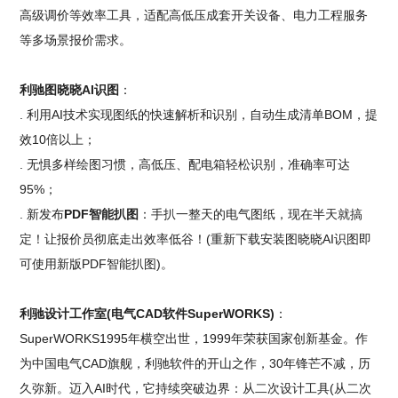
高级调价等效率工具，适配高低压成套开关设备、电力工程服务
等多场景报价需求。
利驰图晓晓AI识图
：
. 利用AI技术实现图纸的快速解析和识别，自动生成清单BOM，提
效10倍以上；
. 无惧多样绘图习惯，高低压、配电箱轻松识别，准确率可达
95%；
. 新发布
PDF智能扒图
：手扒一整天的电气图纸，现在半天就搞
定！让报价员彻底走出效率低谷！(重新下载安装图晓晓AI识图即
可使用新版PDF智能扒图)。
利驰设计工作室(电气CAD软件SuperWORKS)
：
SuperWORKS1995年横空出世，1999年荣获国家创新基金。作
为中国电气CAD旗舰，利驰软件的开山之作，30年锋芒不减，历
久弥新。迈入AI时代，它持续突破边界：从二次设计工具(从二次