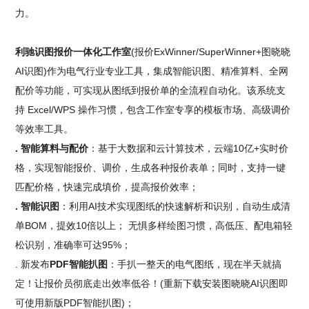
力。
利驰识图报价一体化工作室
(报价ExWinner/SuperWinner+图晓晓
AI识图)作为电气行业专业工具，集成智能识图、精准算料、全网
配价等功能，可实现从图纸到报价单的全流程自动化。该系统支
持 Excel/WPS 操作习惯，包含工作室专享的模板市场、高级调价
等效率工具。
. 智能算料与配价
：基于大数据和云计算技术，云端10亿+实时价
格，实现智能报价、调价，生成各种报价表单；同时，支持一键
匹配价格，快速完成填价，提高报价效率；
. 智能识图
：利用AI技术实现图纸的快速解析和识别，自动生成清
单BOM，提效10倍以上； 无惧多样绘图习惯，高低压、配电箱轻
松识别，准确率可达95%；
. 新发布
PDF智能扒图
：手扒一整天的电气图纸，现在半天就搞
定！让报价员彻底走出效率低谷！(重新下载安装图晓晓AI识图即
可使用新版PDF智能扒图)；