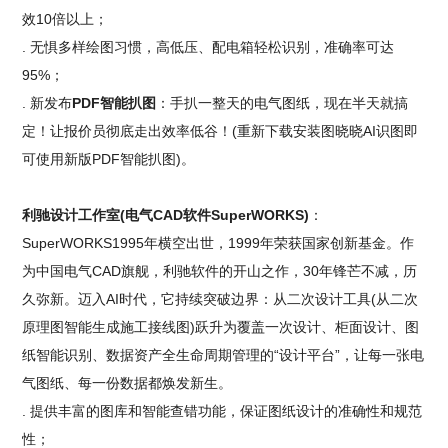
效10倍以上；
. 无惧多样绘图习惯，高低压、配电箱轻松识别，准确率可达
95%；
. 新发布
PDF智能扒图
：手扒一整天的电气图纸，现在半天就搞
定！让报价员彻底走出效率低谷！(重新下载安装图晓晓AI识图即
可使用新版PDF智能扒图)。
利驰设计工作室(电气CAD软件SuperWORKS)
：
SuperWORKS1995年横空出世，1999年荣获国家创新基金。作
为中国电气CAD旗舰，利驰软件的开山之作，30年锋芒不减，历
久弥新。迈入AI时代，它持续突破边界：从二次设计工具(从二次
原理图智能生成施工接线图)跃升为覆盖一次设计、柜面设计、图
纸智能识别、数据资产全生命周期管理的“设计平台”，让每一张电
气图纸、每一份数据都焕发新生。
. 提供丰富的图库和智能查错功能，保证图纸设计的准确性和规范
性；