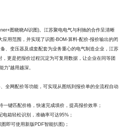
inner+图晓晓AI识图)。江苏聚电电气与利驰的合作呈清晰
大应用范围，并实现了识图-BOM-算料-配价-报价输出的闭
设备、变压器及成套配套为业务重心的电气制造企业，江苏
时，更是把报价过程沉淀为可复用数据，让企业在同等团
能力”越用越深。
、精准算料、全网配价等功能，可实现从图纸到报价单的全流程自动
支持一键匹配价格，快速完成填价，提高报价效率；
配电箱轻松识别，准确率可达95%；
图即可使用新版PDF智能扒图)；