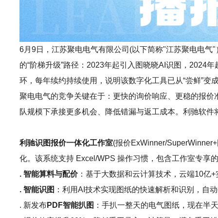
6月9日，江苏聚电电气有限公司(以下简称"江苏聚电电气"）在
的“阶梯升级”路径：2023年起引入图晓晓AI识图，20
环，每年续约持续使用，说明该数字化工具已从“尝鲜”
聚电电气的竞争关键在于：更快的询价响应、更稳的报价
队规模下承接更多机会、降低错漏与返工成本。利驰软件将
利驰识图报价一体化工作室
(报价ExWinner/Sup
化。该系统支持 Excel/WPS 操作习惯，包含工作室
. 智能算料与配价
：基于大数据和云计算技术，云端10亿
. 智能识图
：利用AI技术实现图纸的快速解析和识别，自动
. 新发布
PDF智能扒图
：手扒一整天的电气图纸，现在半天