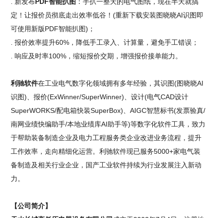
. 新发布
PDF智能扒图
：手扒一整天的电气图纸，现在半天就搞
定！让报价员彻底走出效率低谷！(重新下载安装图晓晓AI识图即
可使用新版PDF智能扒图)；
. 报价效率提升60%，降低手工录入、计算量，避免手工错误；
. 响应及时率100%，缩短报价交期，增强报价接单能力。
利驰软件
在工业电气数字化领域拥有多年经验，其识图(图晓晓AI
识图)、报价(ExWinner/SuperWinner)、设计(电气CAD设计
SuperWORKS/配电箱快装SuperBox)、AIGC智慧标书(发票验真/
南网业绩快编助手/本地业绩库AI助手等)等数字化软件工具，致力
于帮助装备制造企业及电力工程服务类企业改进业务流程，提升
工作效率，走向精细化运营。利驰软件现已服务5000+家电气装
备制造及相关行业企业，国产工业软件持续为行业发展注入新动
力。
【公司简介】