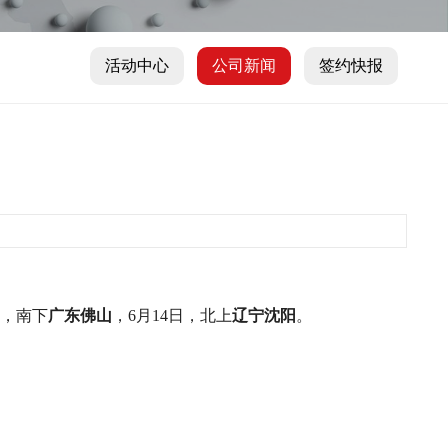
活动中心
公司新闻
签约快报
日，南下
广东佛山
，6月14日，北上
辽宁沈阳
。