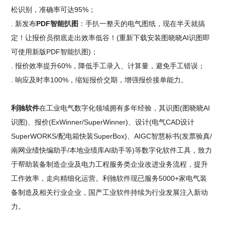
松识别，准确率可达95%；
. 新发布
PDF智能扒图
：手扒一整天的电气图纸，现在半天就搞
定！让报价员彻底走出效率低谷！(重新下载安装图晓晓AI识图即
可使用新版PDF智能扒图)；
. 报价效率提升60%，降低手工录入、计算量，避免手工错误；
. 响应及时率100%，缩短报价交期，增强报价接单能力。
利驰软件
在工业电气数字化领域拥有多年经验，其识图(图晓晓AI
识图)、报价(ExWinner/SuperWinner)、设计(电气CAD设计
SuperWORKS/配电箱快装SuperBox)、AIGC智慧标书(发票验真/
南网业绩快编助手/本地业绩库AI助手等)等数字化软件工具，致力
于帮助装备制造企业及电力工程服务类企业改进业务流程，提升
工作效率，走向精细化运营。利驰软件现已服务5000+家电气装
备制造及相关行业企业，国产工业软件持续为行业发展注入新动
力。