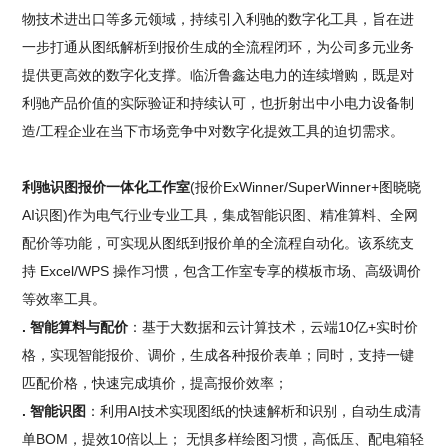
物技术进出口等多元领域，持续引入利驰的数字化工具，旨在进
一步打通从图纸解析到报价生成的全流程闭环，为公司多元业务
提供更高效的数字化支撑。临沂鲁鑫达电力的连续增购，既是对
利驰产品价值的实际验证和持续认可，也折射出中小电力设备制
造/工程企业在当下市场竞争中对数字化提效工具的迫切需求。
利驰识图报价一体化工作室
(报价ExWinner/SuperWinner+图晓晓
AI识图)作为电气行业专业工具，集成智能识图、精准算料、全网
配价等功能，可实现从图纸到报价单的全流程自动化。该系统支
持 Excel/WPS 操作习惯，包含工作室专享的模板市场、高级调价
等效率工具。
. 智能算料与配价
：基于大数据和云计算技术，云端10亿+实时价
格，实现智能报价、调价，生成各种报价表单；同时，支持一键
匹配价格，快速完成填价，提高报价效率；
. 智能识图
：利用AI技术实现图纸的快速解析和识别，自动生成清
单BOM，提效10倍以上； 无惧多样绘图习惯，高低压、配电箱轻