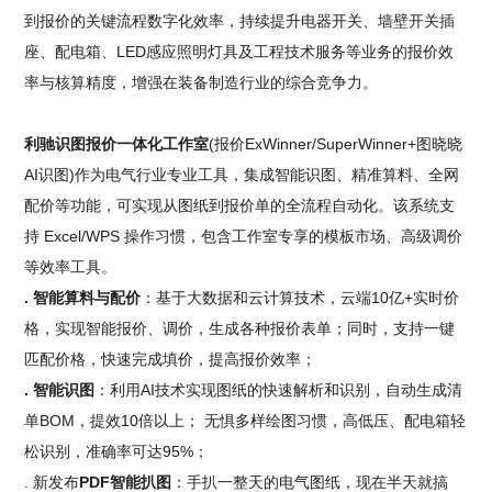
到报价的关键流程数字化效率，持续提升电器开关、墙壁开关插
座、配电箱、LED感应照明灯具及工程技术服务等业务的报价效
率与核算精度，增强在装备制造行业的综合竞争力。
利驰识图报价一体化工作室
(报价ExWinner/SuperWinner+图晓晓
AI识图)作为电气行业专业工具，集成智能识图、精准算料、全网
配价等功能，可实现从图纸到报价单的全流程自动化。该系统支
持 Excel/WPS 操作习惯，包含工作室专享的模板市场、高级调价
等效率工具。
. 智能算料与配价
：基于大数据和云计算技术，云端10亿+实时价
格，实现智能报价、调价，生成各种报价表单；同时，支持一键
匹配价格，快速完成填价，提高报价效率；
. 智能识图
：利用AI技术实现图纸的快速解析和识别，自动生成清
单BOM，提效10倍以上； 无惧多样绘图习惯，高低压、配电箱轻
松识别，准确率可达95%；
. 新发布
PDF智能扒图
：手扒一整天的电气图纸，现在半天就搞