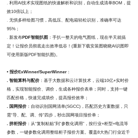
. 利用AI技术实现图纸的快速解析和识别，自动生成清单BOM，提
效10倍以上；
. 无惧多样绘图习惯，高低压、配电箱轻松识别，准确率可达
95%；
. 新发布
PDF智能扒图
：手扒一整天的电气图纸，现在半天就搞
定！让报价员彻底走出效率低谷！(重新下载安装图晓晓AI识图即
可使用新版PDF智能扒图)。
• 报价ExWinner/SuperWinner
：
. 智能算料与配价
：基于大数据和云计算技术，云端10亿+实时价
格，实现智能报价、调价，生成各种报价表单；同时，支持一键
匹配价格，快速完成填价，提高报价效率；
. 国网报价
：自动识别国网清单(SGCC)，匹配历史方案数据，只
需“导、配、调、传”四步，秒出国网项目报价单；
. 拼柜报价
：从“复制粘贴”到“参数化调用”，按行业+柜型+电流等
参数，一键参数化调用整组柜子报价方案。覆盖8大热门行业近千