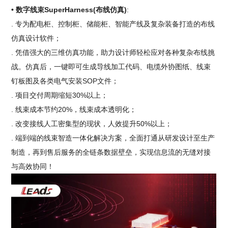
• 数字线束SuperHarness(布线仿真)
:
. 专为配电柜、控制柜、储能柜、智能产线及复杂装备打造的布线
仿真设计软件；
. 凭借强大的三维仿真功能，助力设计师轻松应对各种复杂布线挑
战。仿真后，一键即可生成导线加工代码、电缆外协图纸、线束
钉板图及各类电气安装SOP文件；
. 项目交付周期缩短30%以上；
. 线束成本节约20%，线束成本透明化；
. 改变接线人工密集型的现状，人效提升50%以上；
. 端到端的线束智造一体化解决方案，全面打通从研发设计至生产
制造，再到售后服务的全链条数据壁垒，实现信息流的无缝对接
与高效协同！