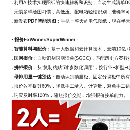
. 利用AI技术实现图纸的快速解析和识别，自动生成清单B
. 无惧多样绘图习惯，高低压、配电箱轻松识别，准确率可
. 新发布
PDF智能扒图
：手扒一整天的电气图纸，现在半天
• 报价ExWinner/SuperWinner
：
. 智能算料与配价
：基于大数据和云计算技术，云端10亿
. 国网报价
：自动识别国网清单(SGCC)，匹配历史方案
. 拼柜报价
：从“复制粘贴”到“参数化调用”，按行业+柜
. 母排用量一键预估
：自动识别抽屉柜、固定分隔柜中所
. 报价效率提升60%，降低手工录入、计算量，避免手工
. 响应及时率100%，缩短报价交期，增强报价接单能力。