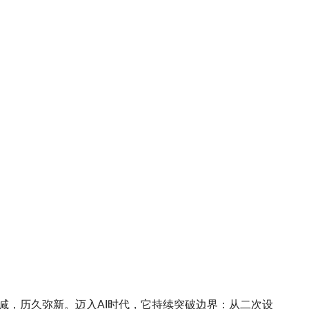
芒不减，历久弥新。迈入AI时代，它持续突破边界：从二次设