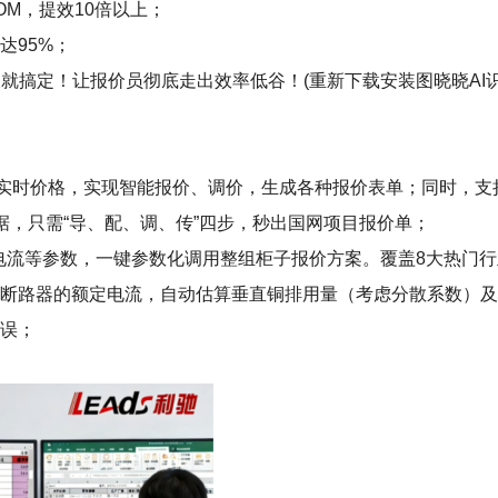
OM，提效10倍以上；
达95%；
就搞定！让报价员彻底走出效率低谷！(重新下载安装图晓晓AI识
+实时价格，实现智能报价、调价，生成各种报价表单；同时，
数据，只需“导、配、调、传”四步，秒出国网项目报价单；
型+电流等参数，一键参数化调用整组柜子报价方案。覆盖8大热门
有断路器的额定电流，自动估算垂直铜排用量（考虑分散系数）
错误；