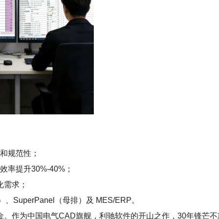
性和规范性；
率提升30%-40%；
化需求；
、SuperPanel（母排）及 MES/ERP。
家创新基金。作为中国电气CAD旗舰，利驰软件的开山之作，30年锋