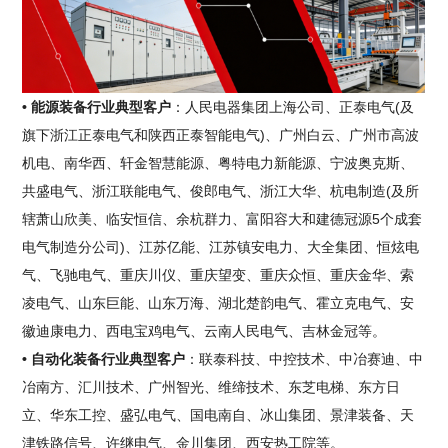
• 能源装备行业典型客户
：人民电器集团上海公司、正泰电气(及
旗下浙江正泰电气和陕西正泰智能电气)、广州白云、广州市高波
机电、南华西、轩金智慧能源、粤特电力新能源、宁波奥克斯、
共盛电气、浙江联能电气、俊郎电气、浙江大华、杭电制造(及所
辖萧山欣美、临安恒信、余杭群力、富阳容大和建德冠源5个成套
电气制造分公司)、江苏亿能、江苏镇安电力、大全集团、恒炫电
气、飞驰电气、重庆川仪、重庆望变、重庆众恒、重庆金华、索
凌电气、山东巨能、山东万海、湖北楚韵电气、霍立克电气、安
徽迪康电力、西电宝鸡电气、云南人民电气、吉林金冠等。
• 自动化装备行业典型客户
：联泰科技、中控技术、中冶赛迪、中
冶南方、汇川技术、广州智光、维缔技术、东芝电梯、东方日
立、华东工控、盛弘电气、国电南自、冰山集团、景津装备、天
津铁路信号、许继电气、金川集团、西安热工院等。