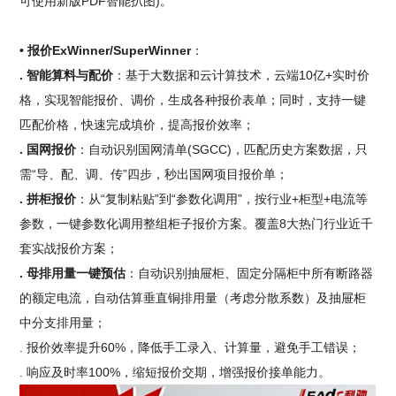
可使用新版PDF智能扒图)。
• 报价ExWinner/SuperWinner
：
. 智能算料与配价
：基于大数据和云计算技术，云端10亿+实时价
格，实现智能报价、调价，生成各种报价表单；同时，支持一键
匹配价格，快速完成填价，提高报价效率；
. 国网报价
：自动识别国网清单(SGCC)，匹配历史方案数据，只
需“导、配、调、传”四步，秒出国网项目报价单；
. 拼柜报价
：从“复制粘贴”到“参数化调用”，按行业+柜型+电流等
参数，一键参数化调用整组柜子报价方案。覆盖8大热门行业近千
套实战报价方案；
. 母排用量一键预估
：自动识别抽屉柜、固定分隔柜中所有断路器
的额定电流，自动估算垂直铜排用量（考虑分散系数）及抽屉柜
中分支排用量；
. 报价效率提升60%，降低手工录入、计算量，避免手工错误；
. 响应及时率100%，缩短报价交期，增强报价接单能力。