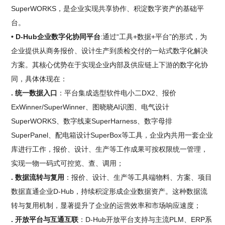
SuperWORKS，是企业实现共享协作、积淀数字资产的基础平
台。
• D-Hub企业数字化协同平台
:通过“工具+数据+平台”的形式，为
企业提供从商务报价、设计生产到质检交付的一站式数字化解决
方案。其核心优势在于实现企业内部及供应链上下游的数字化协
同，具体体现在：
. 统一数据入口
：平台集成选型软件电小二DX2、报价
ExWinner/SuperWinner、图晓晓AI识图、电气设计
SuperWORKS、数字线束SuperHarness、数字母排
SuperPanel、配电箱设计SuperBox等工具，企业内共用一套企业
库进行工作，报价、设计、生产等工作成果可按权限统一管理，
实现一物一码式可控览、查、调用；
. 数据流转与复用
：报价、设计、生产等工具端物料、方案、项目
数据直通企业D-Hub，持续积淀形成企业数据资产。这种数据流
转与复用机制，显著提升了企业的运营效率和市场响应速度；
. 开放平台与互通互联
：D-Hub开放平台支持与主流PLM、ERP系