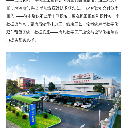
——已成制约订单响应速度和交付质量的隐性瓶颈。通过此次部
署，海鸿电气将把"节能变压器技术领先"进一步转化为"交付效率
领先"——降本增效不止于车间设备，更在识图报价和设计每一个
数据流节点，更为后续母排加工、线束工艺、物料统筹等数字化
延伸预留了统一数据底座——为其数字工厂建设与全球化接单能
力提供坚实支撑。