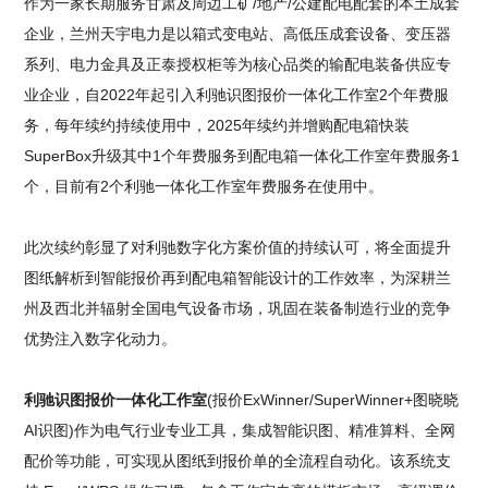
作为一家长期服务甘肃及周边工矿/地产/公建配电配套的本土成套
企业，兰州天宇电力是以箱式变电站、高低压成套设备、变压器
系列、电力金具及正泰授权柜等为核心品类的输配电装备供应专
业企业，自2022年起引入利驰识图报价一体化工作室2个年费服
务，每年续约持续使用中，2025年续约并增购配电箱快装
SuperBox升级其中1个年费服务到配电箱一体化工作室年费服务1
个，目前有2个利驰一体化工作室年费服务在使用中。
此次续约彰显了对利驰数字化方案价值的持续认可，将全面提升
图纸解析到智能报价再到配电箱智能设计的工作效率，为深耕兰
州及西北并辐射全国电气设备市场，巩固在装备制造行业的竞争
优势注入数字化动力。
利驰识图报价一体化工作室
(报价ExWinner/SuperWinner+图晓晓
AI识图)作为电气行业专业工具，集成智能识图、精准算料、全网
配价等功能，可实现从图纸到报价单的全流程自动化。该系统支