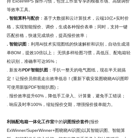
持 Excel/WPS 操作习惯，包含工作室专享的模板市场、高级调价
等效率工具。
. 智能算料与配价
：基于大数据和云计算技术，云端10亿+实时价
格，实现智能报价、调价，生成各种报价表单；同时，支持一键
匹配价格，快速完成填价，提高报价效率；
. 智能识图
：利用AI技术实现图纸的快速解析和识别，自动生成清
单BOM，提效10倍以上； 无惧多样绘图习惯，高低压、配电箱轻
松识别，准确率可达95%；
. 新发布
PDF智能扒图
：手扒一整天的电气图纸，现在半天就搞
定！让报价员彻底走出效率低谷！(重新下载安装图晓晓AI识图即
可使用新版PDF智能扒图)；
. 报价效率提升60%，降低手工录入、计算量，避免手工错误；
. 响应及时率100%，缩短报价交期，增强报价接单能力。
利驰配电箱一体化工作室
中的
识图报价套件
(报价
ExWinner/SuperWinner+图晓晓AI识图)以其智能识图、智能算