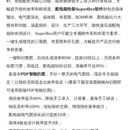
料、智能配价为核心功能，能有效降低手工录入和计算错误，大
幅提升报价效率和精准度。
配电箱快装SuperBox软件
则包含箱体
预估、电气图深化、箱体图、布置图、BOM料单、图纸输出六大
模块和功能，涵盖报价、设计、生产三大环节，能快速完成配电
箱的布局设计。SuperBox用户可建立专属附件库和布置方案库，
一键生成规范的三视图、布置图和开孔图，大幅提升产品交付效
率和质量。
. 一键秒识整图，自动生成清单BOM，提效10倍以上，无惧多样
绘图习惯，高低压、配电箱轻松识别，准确率可达95%；
. 新发布
PDF智能扒图
：手扒一整天的电气图纸，现在半天就搞
定！让报价员彻底走出效率低谷！(重新下载安装图晓晓AI识图即
可使用新版PDF智能扒图)；
. 报价效率提升60%，降低手工录入、计算量，避免手工错误；
. 响应及时率100%，缩短报价交期，增强报价接单能力；
. 配电箱电气图深化设计提效10倍；
. 箱体&钣金设计效率提升3倍；