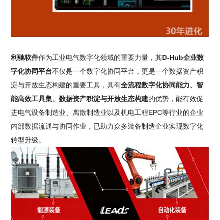
利驰软件
作为工业电气数字化领域的重要力量，其
D-Hub企业数
字化协同平台
不仅是一个数字化协同平台，更是一个数据资产积
淀与开放生态构建的重要工具，具有
全流程数字化协同能力、智
能高效工具集、数据资产积淀与开放生态构建
的优势，能有效促
进电气设备制造业、离散制造业以及机电工程EPC等行业的企业
内部数据流通与协同作业，已助力众多装备制造企业实现数字化
转型升级。