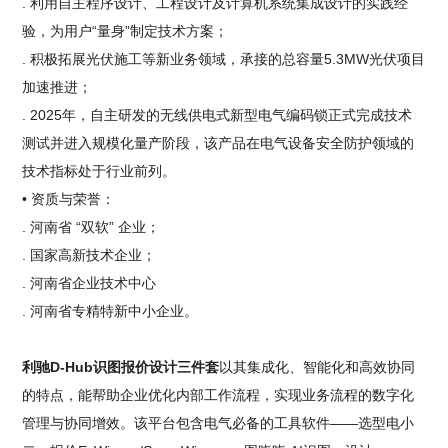
. 利用自主程序设计、工程设计及计算机系统集成设计的实践经
验，为用户“量身”制定技术方案；
. 积极拓展光伏施工等新业务领域，承接的总容量5.3MW光伏项目
加速推进；
. 2025年，自主研发的无线供电式新型电气编码锁正式完成技术
测试并进入规模化量产阶段，该产品在电气设备安全防护领域的
技术指标处于行业前列。
• 资质与荣誉：
. 河南省 “双软” 企业；
. 国家高新技术企业；
. 河南省企业技术中心
. 河南省专精特新中小企业。
利驰D-Hub识图报价设计三件套
以其集成化、智能化和高效协同
的特点，能帮助企业优化内部工作流程，实现业务流程的数字化
管理与协同增效。该平台包含电气必备的工具软件——选型电小