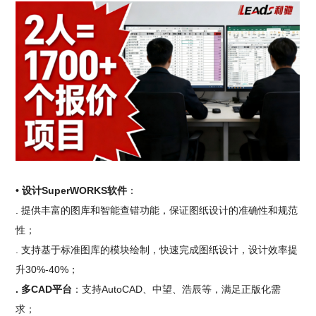
• 设计SuperWORKS软件
：
. 提供丰富的图库和智能查错功能，保证图纸设计的准确性和规范
性；
. 支持基于标准图库的模块绘制，快速完成图纸设计，设计效率提
升30%-40%；
. 多CAD平台
：支持AutoCAD、中望、浩辰等，满足正版化需
求；