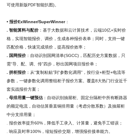
可使用新版PDF智能扒图)。
• 报价ExWinner/SuperWinner
：
. 智能算料与配价
：基于大数据和云计算技术，云端10亿+实时价
格，实现智能报价、调价，生成各种报价表单；同时，支持一键
匹配价格，快速完成填价，提高报价效率；
. 国网报价
：自动识别国网清单(SGCC)，匹配历史方案数据，只
需“导、配、调、传”四步，秒出国网项目报价单；
. 拼柜报价
：从“复制粘贴”到“参数化调用”，按行业+柜型+电流等
参数，一键参数化调用整组柜子报价方案。覆盖8大热门行业近千
套实战报价方案；
. 母排用量一键预估
：自动识别抽屉柜、固定分隔柜中所有断路器
的额定电流，自动估算垂直铜排用量（考虑分散系数）及抽屉柜
中分支排用量；
. 报价效率提升60%，降低手工录入、计算量，避免手工错误；
. 响应及时率100%，缩短报价交期，增强报价接单能力。