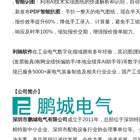
. 智能识图
：利用AI技术实现图纸的快速解析和识别，自动
. 新发布
PDF智能扒图
：手扒一整天的电气图纸，现在半天
. 报价效率提升60%，降低手工录入、计算量，避免手工
. 响应及时率100%，缩短报价交期，增强报价接单能力。
利驰软件
在工业电气数字化领域拥有多年经验，其识图(图晓晓AI识图
(发票验真/南网业绩快编助手/本地业绩库AI助手等)
现已服务5000+家电气装备制造及相关行业企业，国产
【公司简介】
深圳市鹏城电气有限公司
成立于2011年，总部位于深
精特新中小企业、深圳市配电设备行业协会理事单位等。
决方案。并且坚持以诚信发展、合作共赢、追求卓越、品