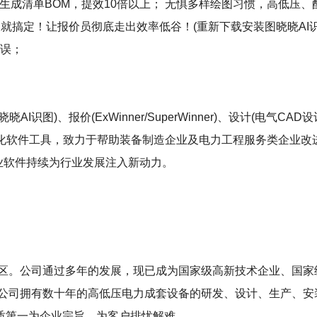
生成清单BOM，提效10倍以上； 无惧多样绘图习惯，高低压、
就搞定！让报价员彻底走出效率低谷！(重新下载安装图晓晓AI识
错误；
)、报价(ExWinner/SuperWinner)、设计(电气CAD设计S
等数字化软件工具，致力于帮助装备制造企业及电力工程服务类企业
工业软件持续为行业发展注入新动力。
圳特区。公司通过多年的发展，现已成为国家级高新技术企业、国
 公司拥有数十年的高低压电力成套设备的研发、设计、生产、
质第一为企业宗旨，为客户排忧解难。