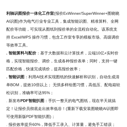
利驰识图报价一体化工作室
(报价ExWinner/SuperWinner+图晓晓
AI识图)作为电气行业专业工具，集成智能识图、精准算料、全网
配价等功能，可实现从图纸到报价单的全流程自动化。该系统支
持 Excel/WPS 操作习惯，包含工作室专享的模板市场、高级调价
等效率工具。
. 智能算料与配价
：基于大数据和云计算技术，云端10亿+实时价
格，实现智能报价、调价，生成各种报价表单；同时，支持一键
匹配价格，快速完成填价，提高报价效率；
. 智能识图
：利用AI技术实现图纸的快速解析和识别，自动生成清
单BOM，提效10倍以上； 无惧多样绘图习惯，高低压、配电箱轻
松识别，准确率可达95%；
. 新发布
PDF智能扒图
：手扒一整天的电气图纸，现在半天就搞
定！让报价员彻底走出效率低谷！(重新下载安装图晓晓AI识图即
可使用新版PDF智能扒图)；
. 报价效率提升60%，降低手工录入、计算量，避免手工错误；