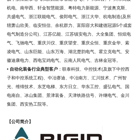
机电、南华西、轩金智慧能源、粤特电力新能源、宁波奥克斯、
共盛电气、浙江联能电气、俊郎电气、浙江大华、杭电制造(及所
辖萧山欣美、临安恒信、余杭群力、富阳容大和建德冠源5个成套
电气制造分公司)、江苏亿能、江苏镇安电力、大全集团、恒炫电
气、飞驰电气、重庆川仪、重庆望变、重庆众恒、重庆金华、索
凌电气、山东巨能、山东万海、湖北楚韵电气、霍立克电气、安
徽迪康电力、西电宝鸡电气、云南人民电气、吉林金冠等。
• 自动化装备行业典型客户
：联泰科技、中控技术(及旗下中控西
子和中控系统工程)、中冶赛迪、中冶南方、汇川技术、广州智
光、维缔技术、东芝电梯、东方日立、华东工控、盛弘电气、国
电南自、冰山集团、景津装备、天津铁路信号、许继电气、金川
集团、西安热工院等。
【公司简介】