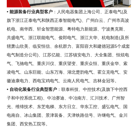
• 能源装备行业典型客户
：人民电器集团上海公司、正泰电气(及
旗下浙江正泰电气和陕西正泰智能电气)、广州白云、广州市高波
机电、南华西、轩金智慧能源、粤特电力新能源、宁波奥克斯、
共盛电气、浙江联能电气、俊郎电气、浙江大华、杭电制造(及所
辖萧山欣美、临安恒信、余杭群力、富阳容大和建德冠源5个成套
电气制造分公司)、江苏亿能、江苏镇安电力、大全集团、恒炫电
气、飞驰电气、重庆川仪、重庆望变、重庆众恒、重庆金华、索
凌电气、山东巨能、山东万海、湖北楚韵电气、霍立克电气、安
徽迪康电力、西电宝鸡电气、云南人民电气、吉林金冠等。
• 自动化装备行业典型客户
：联泰科技、中控技术(及旗下中控西
子和中控系统工程)、中冶赛迪、中冶南方、汇川技术、广州智
光、维缔技术、东芝电梯、东方日立、华东工控、盛弘电气、国
电南自、冰山集团、景津装备、天津铁路信号、许继电气、金川
集团、西安热工院等。