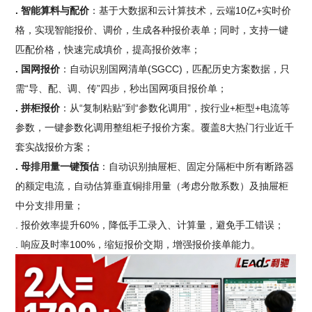
. 智能算料与配价
：基于大数据和云计算技术，云端10亿+实时价
格，实现智能报价、调价，生成各种报价表单；同时，支持一键
匹配价格，快速完成填价，提高报价效率；
. 国网报价
：自动识别国网清单(SGCC)，匹配历史方案数据，只
需“导、配、调、传”四步，秒出国网项目报价单；
. 拼柜报价
：从“复制粘贴”到“参数化调用”，按行业+柜型+电流等
参数，一键参数化调用整组柜子报价方案。覆盖8大热门行业近千
套实战报价方案；
. 母排用量一键预估
：自动识别抽屉柜、固定分隔柜中所有断路器
的额定电流，自动估算垂直铜排用量（考虑分散系数）及抽屉柜
中分支排用量；
. 报价效率提升60%，降低手工录入、计算量，避免手工错误；
. 响应及时率100%，缩短报价交期，增强报价接单能力。