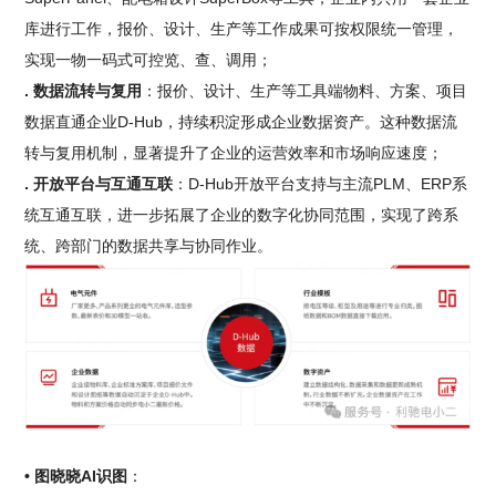
库进行工作，报价、设计、生产等工作成果可按权限统一管理，
实现一物一码式可控览、查、调用；
. 数据流转与复用
：报价、设计、生产等工具端物料、方案、项目
数据直通企业D-Hub，持续积淀形成企业数据资产。这种数据流
转与复用机制，显著提升了企业的运营效率和市场响应速度；
. 开放平台与互通互联
：D-Hub开放平台支持与主流PLM、ERP系
统互通互联，进一步拓展了企业的数字化协同范围，实现了跨系
统、跨部门的数据共享与协同作业。
• 图晓晓AI识图
：