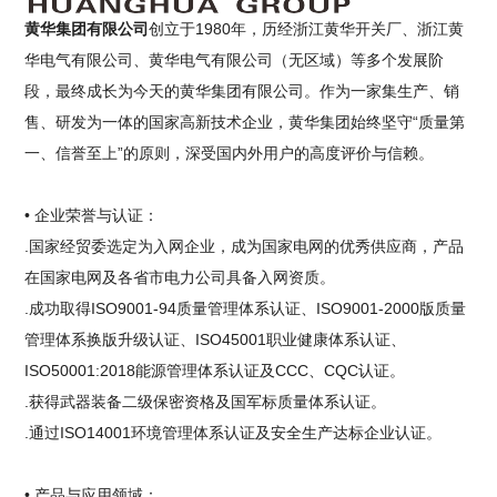
黄华集团有限公司
创立于1980年，历经浙江黄华开关厂、浙江黄
华电气有限公司、黄华电气有限公司（无区域）等多个发展阶
段，最终成长为今天的黄华集团有限公司。作为一家集生产、销
售、研发为一体的国家高新技术企业，黄华集团始终坚守“质量第
一、信誉至上”的原则，深受国内外用户的高度评价与信赖。
• 企业荣誉与认证：
.国家经贸委选定为入网企业，成为国家电网的优秀供应商，产品
在国家电网及各省市电力公司具备入网资质。
.成功取得ISO9001-94质量管理体系认证、ISO9001-2000版质量
管理体系换版升级认证、ISO45001职业健康体系认证、
ISO50001:2018能源管理体系认证及CCC、CQC认证。
.获得武器装备二级保密资格及国军标质量体系认证。
.通过ISO14001环境管理体系认证及安全生产达标企业认证。
• 产品与应用领域：