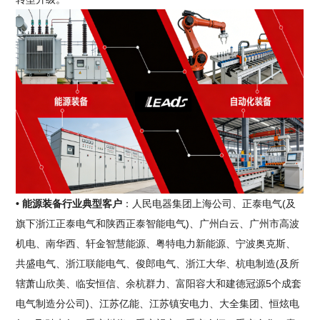
• 能源装备行业典型客户
：人民电器集团上海公司、正泰电气(及
旗下浙江正泰电气和陕西正泰智能电气)、广州白云、广州市高波
机电、南华西、轩金智慧能源、粤特电力新能源、宁波奥克斯、
共盛电气、浙江联能电气、俊郎电气、浙江大华、杭电制造(及所
辖萧山欣美、临安恒信、余杭群力、富阳容大和建德冠源5个成套
电气制造分公司)、江苏亿能、江苏镇安电力、大全集团、恒炫电