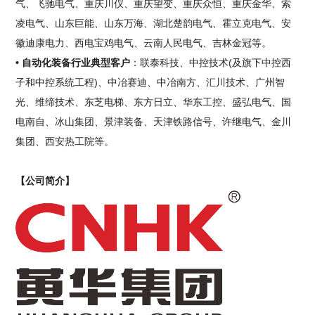
气、飞驰电气、重庆川仪、重庆望变、重庆众恒、重庆金华、索
凌电气、山东巨能、山东万海、湖北楚韵电气、霍立克电气、安
徽迪康电力、西电宝鸡电气、云南人民电气、吉林金冠等。
• 自动化装备行业典型客户
：联泰科技、中控技术(及旗下中控西
子和中控系统工程)、中冶赛迪、中冶南方、汇川技术、广州智
光、维缔技术、东芝电梯、东方日立、华东工控、盛弘电气、国
电南自、冰山集团、景津装备、天津铁路信号、许继电气、金川
集团、西安热工院等。
【公司简介】