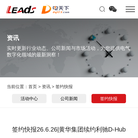
资讯
实时更新行业动态、公司新闻与市场活动，为您提供电气
数字化领域的最新洞察！
当前位置：
首页
>
资讯
>
签约快报
活动中心
公司新闻
签约快报
签约快报26.6.26|黄华集团续约利驰D-Hub