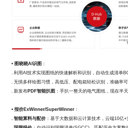
• 图晓晓AI识图
：
. 利用AI技术实现图纸的快速解析和识别，自动生成清单B
. 无惧多样绘图习惯，高低压、配电箱轻松识别，准确率可
. 新发布
PDF智能扒图
：手扒一整天的电气图纸，现在半天
• 报价ExWinner/SuperWinner
：
. 智能算料与配价
：基于大数据和云计算技术，云端10亿
. 国网报价
：自动识别国网清单(SGCC)，匹配历史方案