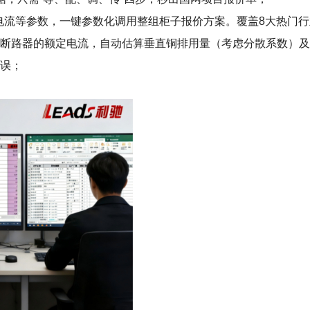
型+电流等参数，一键参数化调用整组柜子报价方案。覆盖8大热门
有断路器的额定电流，自动估算垂直铜排用量（考虑分散系数）
错误；