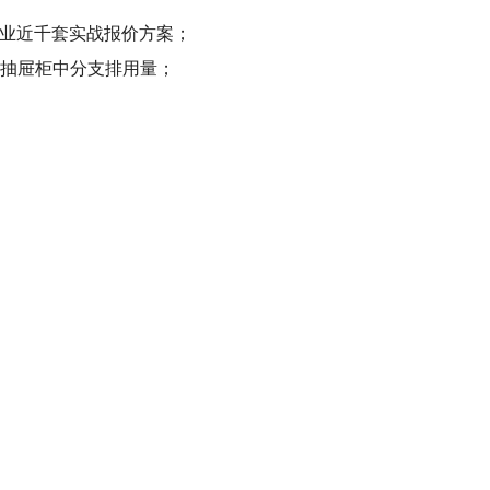
行业近千套实战报价方案；
及抽屉柜中分支排用量；