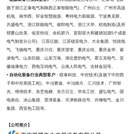
旗下浙江正泰电气和陕西正泰智能电气)、广州白云、广州市高波
机电、南华西、轩金智慧能源、粤特电力新能源、宁波奥克斯、
共盛电气、浙江联能电气、俊郎电气、浙江大华、杭电制造(及所
辖萧山欣美、临安恒信、余杭群力、富阳容大和建德冠源5个成套
电气制造分公司)、江苏亿能、江苏镇安电力、大全集团、恒炫电
气、飞驰电气、重庆川仪、重庆望变、重庆众恒、重庆金华、索
凌电气、山东巨能、山东万海、湖北楚韵电气、霍立克电气、安
徽迪康电力、西电宝鸡电气、云南人民电气、吉林金冠等。
• 自动化装备行业典型客户
：联泰科技、中控技术(及旗下中控西
子和中控系统工程)、中冶赛迪、中冶南方、汇川技术、广州智
光、维缔技术、东芝电梯、东方日立、华东工控、盛弘电气、国
电南自、冰山集团、景津装备、天津铁路信号、许继电气、金川
集团、西安热工院等。
【公司简介】