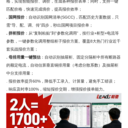
格，实现智能报价、调价，生成各种报价表单；同时，支持一键
匹配价格，快速完成填价，提高报价效率；
. 国网报价
：自动识别国网清单(SGCC)，匹配历史方案数据，只
需“导、配、调、传”四步，秒出国网项目报价单；
. 拼柜报价
：从“复制粘贴”到“参数化调用”，按行业+柜型+电流等
参数，一键参数化调用整组柜子报价方案。覆盖8大热门行业近千
套实战报价方案；
. 母排用量一键预估
：自动识别抽屉柜、固定分隔柜中所有断路器
的额定电流，自动估算垂直铜排用量（考虑分散系数）及抽屉柜
中分支排用量；
. 报价效率提升60%，降低手工录入、计算量，避免手工错误；
. 响应及时率100%，缩短报价交期，增强报价接单能力。