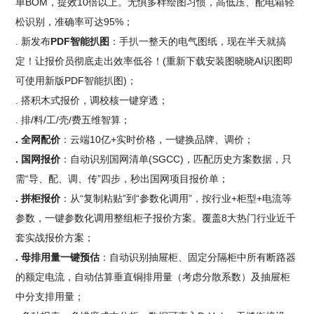
单BOM，提效10倍以上。无惧多样绘图习惯，高低压、配电箱轻
松识别，准确率可达95%；
. 新发布
PDF智能扒图
：手扒一整天的电气图纸，现在半天就搞
定！让报价员彻底走出效率低谷！(重新下载安装图晓晓AI识图即
可使用新版PDF智能扒图)；
. 搭积木式报价，调校核一键穿透；
. 排/料/工/壳/费五维智算；
. 全网配价
：云端10亿+实时价格，一键换品牌、调价；
. 国网报价
：自动识别国网清单(SGCC)，匹配历史方案数据，只
需“导、配、调、传”四步，秒出国网项目报价单；
. 拼柜报价
：从“复制粘贴”到“参数化调用”，按行业+柜型+电流等
参数，一键参数化调用整组柜子报价方案。覆盖8大热门行业近千
套实战报价方案；
. 母排用量一键预估
：自动识别抽屉柜、固定分隔柜中所有断路器
的额定电流，自动估算垂直铜排用量（考虑分散系数）及抽屉柜
中分支排用量；