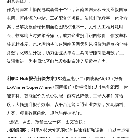
的真实提升。
作为河南本土输配电成套骨干企业，河南国网天和长期承接国家
电网、新能源充电站、工矿配套等项目。依托利驰数字一体化方
案，已解决报价端长期面临图纸标准不一、元件人工核对耗时
长、投标响应时效紧等痛点，助力企业提升识图报价工作效率和
核算精准度。此次增购将加速河南国网天和以报价为起点的全链
路数字化转型升级，助力企业从单点工具向智能制造与数字工厂
纵深推进，为中原地区电气设备制造注入新质生产力。
利驰D-Hub报价解决方案
(PC选型电小二+图晓晓AI识图+报价
ExWinner/SuperWinner+国网报价+拼柜报价)以其智能识图、智
能算料、智能配价为核心功能，能有效降低手工录入和计算错
误，大幅提升报价效率。该平台还能直通企业数据，实现物料、
方案、项目数据的统一规范与便捷流转。
. 选型、识图、报价三位一体，图文智联；
. 智能识图
：利用AI技术实现图纸的快速解析和识别，自动生成清