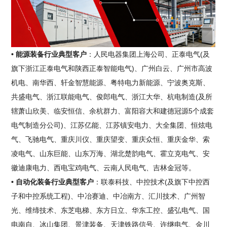
• 能源装备行业典型客户
：人民电器集团上海公司、正泰电气(及
旗下浙江正泰电气和陕西正泰智能电气)、广州白云、广州市高波
机电、南华西、轩金智慧能源、粤特电力新能源、宁波奥克斯、
共盛电气、浙江联能电气、俊郎电气、浙江大华、杭电制造(及所
辖萧山欣美、临安恒信、余杭群力、富阳容大和建德冠源5个成套
电气制造分公司)、江苏亿能、江苏镇安电力、大全集团、恒炫电
气、飞驰电气、重庆川仪、重庆望变、重庆众恒、重庆金华、索
凌电气、山东巨能、山东万海、湖北楚韵电气、霍立克电气、安
徽迪康电力、西电宝鸡电气、云南人民电气、吉林金冠等。
• 自动化装备行业典型客户
：联泰科技、中控技术(及旗下中控西
子和中控系统工程)、中冶赛迪、中冶南方、汇川技术、广州智
光、维缔技术、东芝电梯、东方日立、华东工控、盛弘电气、国
电南自、冰山集团、景津装备、天津铁路信号、许继电气、金川