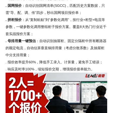
. 国网报价
：自动识别国网清单(SGCC)，匹配历史方案数据，只
需“导、配、调、传”四步，秒出国网项目报价单；
. 拼柜报价
：从“复制粘贴”到“参数化调用”，按行业+柜型+电流等
参数，一键参数化调用整组柜子报价方案。覆盖8大热门行业近千
套实战报价方案；
. 母排用量一键预估
：自动识别抽屉柜、固定分隔柜中所有断路器
的额定电流，自动估算垂直铜排用量（考虑分散系数）及抽屉柜
中分支排用量；
. 报价效率提升60%，降低手工录入、计算量，避免手工错误；
. 响应及时率100%，缩短报价交期，增强报价接单能力。