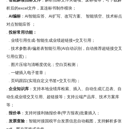
.
智能解读招标文件
：解析招标文件关键项、废标项等，可下载解
析后的excel文件，直连标书制作模块；
.
AI编标
：AI智能应答、AI扩写、改写方案、 智能填空、技术标点
对点智能应答 ；
.
投标常用功能：
. 业绩引用生成-智能生成业绩超链接+交叉引用；
. 技术参数表/偏差表智能引用(AI自动识别，自动推荐超链接交叉
引用位置)；
. 图片压缩与清晰度优化；空白页检测；
. 一键插入电子签章；
. 页码跟踪(实现自定义书签+交叉引用)；
.
企业知识库
：支持本地业绩库检索、插入、自动生成汇总表、自
动生成业绩交叉引用、超链接等；支持云端产品库、技术方案库
等；
.
报价单
：支持对接利驰报价单(甲方报表)批量插入；
.
发票查验
：智能对接国税平台发票信息自动截图，支持解析多张