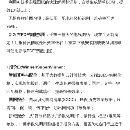
. 利用AI技术实现图纸的快速解析和识别，自动生成清单BOM，提
效10倍以上；
. 无惧多样绘图习惯，高低压、配电箱轻松识别，准确率可达
95%；
. 新发布
PDF智能扒图
：手扒一整天的电气图纸，现在半天就搞
定！让报价员彻底走出效率低谷！(重新下载安装图晓晓AI识图即
可使用新版PDF智能扒图)。
• 报价ExWinner/SuperWinner
：
. 智能算料与配价
：基于大数据和云计算技术，云端10亿+实时价
格，实现智能报价、调价，生成各种报价表单；同时，支持一键
匹配价格，快速完成填价，提高报价效率；
. 国网报价
：自动识别国网清单(SGCC)，匹配历史方案数据，只
需“导、配、调、传”四步，秒出国网项目报价单；
. 拼柜报价
：从“复制粘贴”到“参数化调用”，按行业+柜型+电流等
参数，一键参数化调用整组柜子报价方案。覆盖8大热门行业近千