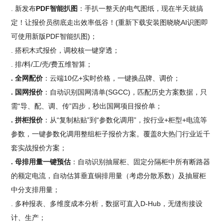
. 新发布
PDF智能扒图
：手扒一整天的电气图纸，现在半天就搞
定！让报价员彻底走出效率低谷！(重新下载安装图晓晓AI识图即
可使用新版PDF智能扒图)；
. 搭积木式报价，调校核一键穿透；
. 排/料/工/壳/费五维智算；
. 全网配价
：云端10亿+实时价格，一键换品牌、调价；
. 国网报价
：自动识别国网清单(SGCC)，匹配历史方案数据，只
需“导、配、调、传”四步，秒出国网项目报价单；
. 拼柜报价
：从“复制粘贴”到“参数化调用”，按行业+柜型+电流等
参数，一键参数化调用整组柜子报价方案。覆盖8大热门行业近千
套实战报价方案；
. 母排用量一键预估
：自动识别抽屉柜、固定分隔柜中所有断路器
的额定电流，自动估算垂直铜排用量（考虑分散系数）及抽屉柜
中分支排用量；
. 多种报表、多维度成本分析，数据可直入D-Hub，无缝衔接设
计、生产；