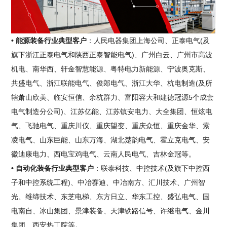
• 能源装备行业典型客户
：人民电器集团上海公司、正泰电气(及
旗下浙江正泰电气和陕西正泰智能电气)、广州白云、广州市高波
机电、南华西、轩金智慧能源、粤特电力新能源、宁波奥克斯、
共盛电气、浙江联能电气、俊郎电气、浙江大华、杭电制造(及所
辖萧山欣美、临安恒信、余杭群力、富阳容大和建德冠源5个成套
电气制造分公司)、江苏亿能、江苏镇安电力、大全集团、恒炫电
气、飞驰电气、重庆川仪、重庆望变、重庆众恒、重庆金华、索
凌电气、山东巨能、山东万海、湖北楚韵电气、霍立克电气、安
徽迪康电力、西电宝鸡电气、云南人民电气、吉林金冠等。
• 自动化装备行业典型客户
：联泰科技、中控技术(及旗下中控西
子和中控系统工程)、中冶赛迪、中冶南方、汇川技术、广州智
光、维缔技术、东芝电梯、东方日立、华东工控、盛弘电气、国
电南自、冰山集团、景津装备、天津铁路信号、许继电气、金川
集团、西安热工院等。