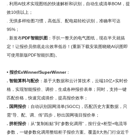
. 利用AI技术实现图纸的快速解析和识别，自动生成清单BOM，提
效10倍以上；
. 无惧多样绘图习惯，高低压、配电箱轻松识别，准确率可达
95%；
. 新发布
PDF智能扒图
：手扒一整天的电气图纸，现在半天就搞
定！让报价员彻底走出效率低谷！(重新下载安装图晓晓AI识图即
可使用新版PDF智能扒图)。
• 报价ExWinner/SuperWinner
：
. 智能算料与配价
：基于大数据和云计算技术，云端10亿+实时价
格，实现智能报价、调价，生成各种报价表单；同时，支持一键
匹配价格，快速完成填价，提高报价效率；
. 国网报价
：自动识别国网清单(SGCC)，匹配历史方案数据，只
需“导、配、调、传”四步，秒出国网项目报价单；
. 拼柜报价
：从“复制粘贴”到“参数化调用”，按行业+柜型+电流等
参数，一键参数化调用整组柜子报价方案。覆盖8大热门行业近千