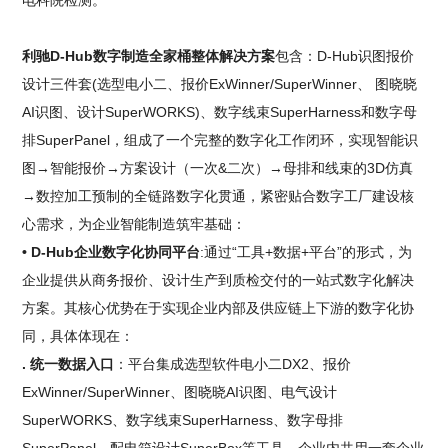
利驰D-Hub数字制造全家桶整体解决方案
包含：D-Hub识图报价
设计三件套(选型电小二、报价ExWinner/SuperWinner、 图晓晓
AI识图、设计SuperWORKS)、数字线束SuperHarness和数字母
排SuperPanel，组成了一个完整的数字化工作闭环，实现智能识
图→智能报价→方案设计（一次&二次）→母排和线束的3D仿真
→数控加工预制的全链路数字化贯通，紧密贴合数字工厂建设核
心需求，为企业智能制造筑牢基础：
• D-Hub企业数字化协同平台
:通过“工具+数据+平台”的形式，为
企业提供从商务报价、设计生产到质检交付的一站式数字化解决
方案。其核心优势在于实现企业内部及供应链上下游的数字化协
同，具体体现在：
. 统一数据入口
：平台集成选型软件电小二DX2、报价
ExWinner/SuperWinner、图晓晓AI识图、电气设计
SuperWORKS、数字线束SuperHarness、数字母排
SuperPanel、配电箱设计SuperBox等工具，企业内共用一套企业