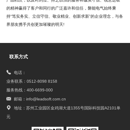
产品档次，以及时到位、持之以恒的服务和诚实守信、锐意进取
的精神赢得了客户和同行的广泛嘉许和信任，磐能电气始终秉
持“笃实务实、立信守信、敬业精业、创新求新”的企业理念，与各
界朋友携手共创更加璀璨的明天!
联系方式
电话：
业务联系：0512-8098 8158
服务热线：400-6699-000
邮箱：info@leadsoft.com.cn
地址：苏州工业园区金鸡湖大道1355号国际科技园A2101单
元