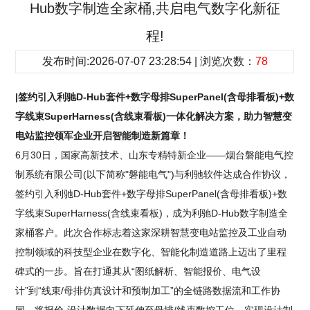
Hub数字制造全家桶,共启电气数字化新征
程!
发布时间:2026-07-07 23:28:54 | 浏览次数：
78
|签约引入利驰D-Hub套件+数字母排SuperPanel(含母排看板)+数
字线束SuperHarness(含线束看板)一体化解决方案，助力智慧变
电站监控领军企业开启智能制造新篇章！
6月30日，国家高新技术、山东专精特新企业——烟台磐能电气控
制系统有限公司(以下简称"磐能电气")与利驰软件达成合作协议，
签约引入利驰D-Hub套件+数字母排SuperPanel(含母排看板)+数
字线束SuperHarness(含线束看板)，成为利驰D-Hub数字制造全
家桶客户。此次合作标志着这家深耕智慧变电站监控及工业自动
控制领域的科技型企业在数字化、智能化制造道路上迈出了里程
碑式的一步。旨在打通其从“图纸解析、智能报价、电气设
计”到“线束/母排仿真设计和预制加工”的全链路数据流和工作协